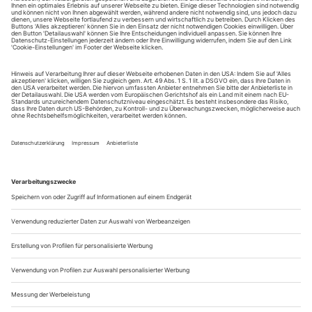
August.
Sie erhalten Zugang zum Online-Archiv von Theater
heute und können sowohl das aktuelle ePaper als auch
das ePaper-Archiv über Ihren Account auf www.der-
theaterverlag.de einsehen. Zugang zur App auf Anfrage.
Das Abonnement hat eine Laufzeit von einem Monat und
verlängert sich jeweils um einen weiteren Monat, sofern
es nicht vom Kunden auf der Seite „Mein Konto/Meine
Bestellungen“ auf www.der-theaterverlag.de gekündigt
wird. Eine Kündigung ist jederzeit möglich und tritt mit
dem Ende des erworbenen Bezugszeitraumes automatisch
in Kraft.
Aus steuerlichen Gründen abweichende Preise für Käufe
außerhalb Deutschlands (Endpreis vor Auslösen der Bestellung
ersichtlich)