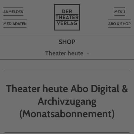
Toggle
Toggle
ANMELDEN
MENÜ
navigation
navigatio
MEDIADATEN
ABO & SHOP
Theater heute
Theater heute Abo Digital &
Archivzugang
(Monatsabonnement)