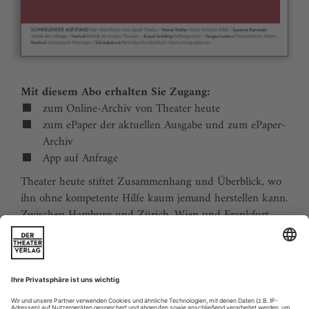
Mit diesem Abo erhalten Sie Zugang:
zum Online-Archiv von Theater heute
zum ePaper der aktuellen Ausgabe und zum ePaper-
Archiv
App auf Anfrage
Theater heute stiftet Zusammenhang und Überblick, wo
ihn ohne kompetente Hilfe kaum jemand herstellen kann.
Zwischen Hamburg und Zürich, Wien und Frankfurt,
Jena und Aachen gibt es wie nirgends auf der Welt eine
dichte, vielfältige und produktive Theaterszene. Mit
Theater heute sind Sie jederzeit über die wichtigsten
Ereignisse informiert. Theater heute erscheint 12-mal im
Jahr mit einem Doppelheft im Juli und dem Jahrbuch im