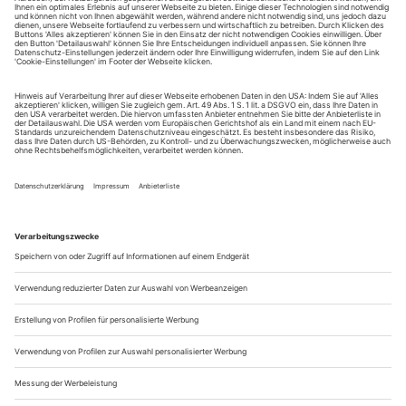
August.
Sie erhalten Zugang zum Online-Archiv von Theater
heute und können sowohl das aktuelle ePaper als auch
das ePaper-Archiv über Ihren Account auf www.der-
theaterverlag.de einsehen. Zugang zur App auf Anfrage.
Das Abonnement hat eine Laufzeit von einem Monat und
verlängert sich jeweils um einen weiteren Monat, sofern
es nicht vom Kunden auf der Seite „Mein Konto/Meine
Bestellungen“ auf www.der-theaterverlag.de gekündigt
wird. Eine Kündigung ist jederzeit möglich und tritt mit
dem Ende des erworbenen Bezugszeitraumes automatisch
in Kraft.
Aus steuerlichen Gründen abweichende Preise für Käufe
außerhalb Deutschlands (Endpreis vor Auslösen der Bestellung
ersichtlich)