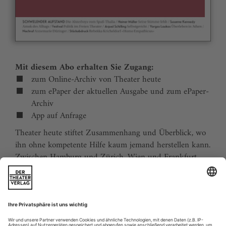
Mit diesem Abo erhalten Sie Zugang:
zum Online-Archiv von Theater heute
zum ePaper der aktuellen Ausgabe und zum ePaper-
Archiv
App auf Anfrage
Theater heute stiftet Zusammenhang und Überblick, wo
ihn ohne kompetente Hilfe kaum jemand herstellen kann.
Zwischen Hamburg und Zürich, Wien und Frankfurt,
Jena und Aachen gibt es wie nirgends auf der Welt eine
dichte, vielfältige und produktive Theaterszene. Mit
Theater heute sind Sie jederzeit über die wichtigsten
Ereignisse informiert. Theater heute erscheint 12-mal im
Jahr mit einem Doppelheft im Juli und dem Jahrbuch im