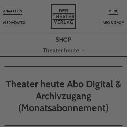
Toggle
Toggle
ANMELDEN
MENÜ
navigation
navigatio
MEDIADATEN
ABO & SHOP
Theater heute
Theater heute Abo Digital &
Archivzugang
(Monatsabonnement)