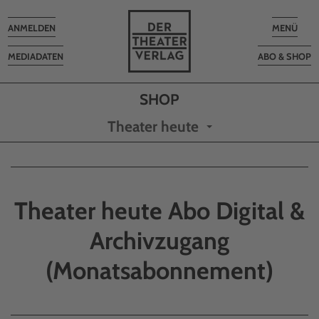
Toggle
Toggle
ANMELDEN
MENÜ
navigation
navigatio
MEDIADATEN
ABO & SHOP
Theater heute
Theater heute Abo Digital &
Archivzugang
(Monatsabonnement)