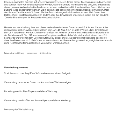
August.
Sie erhalten Zugang zum Online-Archiv von Theater
heute und können sowohl das aktuelle ePaper als auch
das ePaper-Archiv über Ihren Account auf www.der-
theaterverlag.de einsehen. Zugang zur App auf Anfrage.
Das Abonnement hat eine Laufzeit von einem Monat und
verlängert sich jeweils um einen weiteren Monat, sofern
es nicht vom Kunden auf der Seite „Mein Konto/Meine
Bestellungen“ auf www.der-theaterverlag.de gekündigt
wird. Eine Kündigung ist jederzeit möglich und tritt mit
dem Ende des erworbenen Bezugszeitraumes automatisch
in Kraft.
Aus steuerlichen Gründen abweichende Preise für Käufe
außerhalb Deutschlands (Endpreis vor Auslösen der Bestellung
ersichtlich)