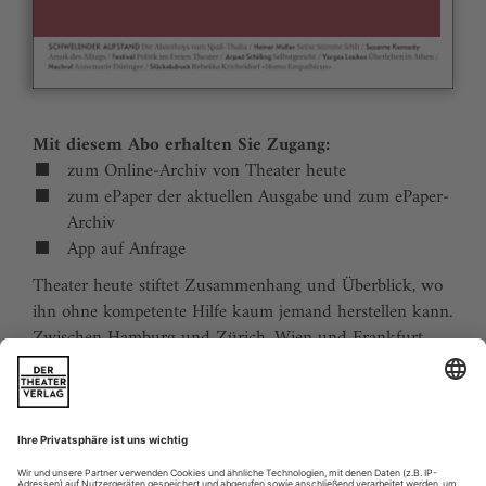
Mit diesem Abo erhalten Sie Zugang:
zum Online-Archiv von Theater heute
zum ePaper der aktuellen Ausgabe und zum ePaper-
Archiv
App auf Anfrage
Theater heute stiftet Zusammenhang und Überblick, wo
ihn ohne kompetente Hilfe kaum jemand herstellen kann.
Zwischen Hamburg und Zürich, Wien und Frankfurt,
Jena und Aachen gibt es wie nirgends auf der Welt eine
dichte, vielfältige und produktive Theaterszene. Mit
Theater heute sind Sie jederzeit über die wichtigsten
Ereignisse informiert. Theater heute erscheint 12-mal im
Jahr mit einem Doppelheft im Juli und dem Jahrbuch im