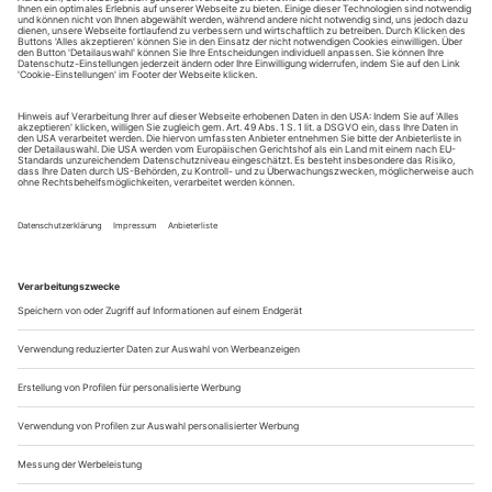
August.
Sie erhalten Zugang zum Online-Archiv von Theater
heute und können sowohl das aktuelle ePaper als auch
das ePaper-Archiv über Ihren Account auf www.der-
theaterverlag.de einsehen. Zugang zur App auf Anfrage.
Das Abonnement hat eine Laufzeit von einem Monat und
verlängert sich jeweils um einen weiteren Monat, sofern
es nicht vom Kunden auf der Seite „Mein Konto/Meine
Bestellungen“ auf www.der-theaterverlag.de gekündigt
wird. Eine Kündigung ist jederzeit möglich und tritt mit
dem Ende des erworbenen Bezugszeitraumes automatisch
in Kraft.
Aus steuerlichen Gründen abweichende Preise für Käufe
außerhalb Deutschlands (Endpreis vor Auslösen der Bestellung
ersichtlich)