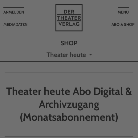
Toggle
Toggle
ANMELDEN
MENÜ
navigation
navigatio
MEDIADATEN
ABO & SHOP
Theater heute
Theater heute Abo Digital &
Archivzugang
(Monatsabonnement)