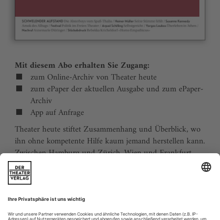
Mit diesem Abo erhalten Sie Zugang:
zum Online-Archiv von Theater heute
zum ePaper der aktuellen Ausgabe und zum ePaper-
Archiv
App auf Anfrage
Theater heute stiftet Zusammenhang und Überblick, wo
ihn ohne kompetente Hilfe kaum jemand herstellen kann.
Zwischen Hamburg und Zürich, Wien und Frankfurt,
Jena und Aachen gibt es wie nirgends auf der Welt eine
dichte, vielfältige und produktive Theaterszene. Mit
Theater heute sind Sie jederzeit über die wichtigsten
Ereignisse informiert. Theater heute erscheint 12-mal im
Jahr mit einem Doppelheft im Juli und dem Jahrbuch im