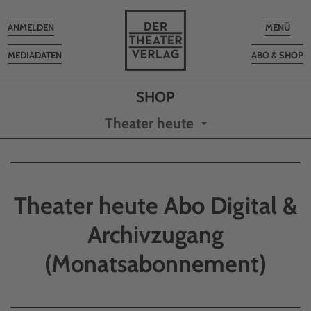
Toggle
Toggle
ANMELDEN
MENÜ
navigation
navigatio
MEDIADATEN
ABO & SHOP
Theater heute
Theater heute Abo Digital &
Archivzugang
(Monatsabonnement)