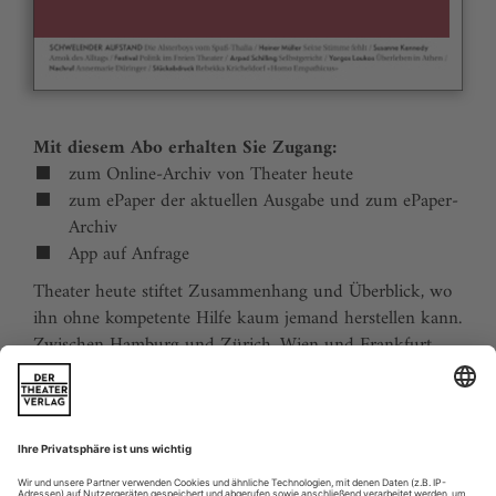
Mit diesem Abo erhalten Sie Zugang:
zum Online-Archiv von Theater heute
zum ePaper der aktuellen Ausgabe und zum ePaper-
Archiv
App auf Anfrage
Theater heute stiftet Zusammenhang und Überblick, wo
ihn ohne kompetente Hilfe kaum jemand herstellen kann.
Zwischen Hamburg und Zürich, Wien und Frankfurt,
Jena und Aachen gibt es wie nirgends auf der Welt eine
dichte, vielfältige und produktive Theaterszene. Mit
Theater heute sind Sie jederzeit über die wichtigsten
Ereignisse informiert. Theater heute erscheint 12-mal im
Jahr mit einem Doppelheft im Juli und dem Jahrbuch im