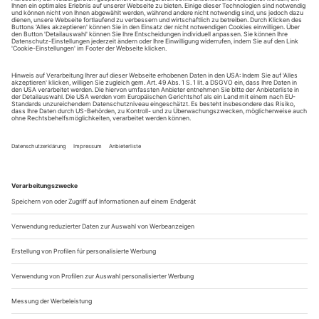
August.
Sie erhalten Zugang zum Online-Archiv von Theater
heute und können sowohl das aktuelle ePaper als auch
das ePaper-Archiv über Ihren Account auf www.der-
theaterverlag.de einsehen. Zugang zur App auf Anfrage.
Das Abonnement hat eine Laufzeit von einem Monat und
verlängert sich jeweils um einen weiteren Monat, sofern
es nicht vom Kunden auf der Seite „Mein Konto/Meine
Bestellungen“ auf www.der-theaterverlag.de gekündigt
wird. Eine Kündigung ist jederzeit möglich und tritt mit
dem Ende des erworbenen Bezugszeitraumes automatisch
in Kraft.
Aus steuerlichen Gründen abweichende Preise für Käufe
außerhalb Deutschlands (Endpreis vor Auslösen der Bestellung
ersichtlich)