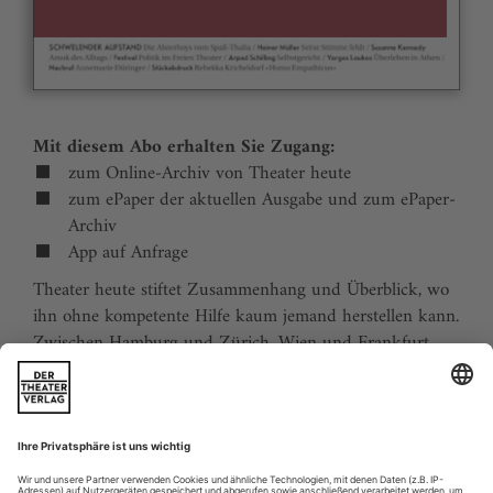
Mit diesem Abo erhalten Sie Zugang:
zum Online-Archiv von Theater heute
zum ePaper der aktuellen Ausgabe und zum ePaper-
Archiv
App auf Anfrage
Theater heute stiftet Zusammenhang und Überblick, wo
ihn ohne kompetente Hilfe kaum jemand herstellen kann.
Zwischen Hamburg und Zürich, Wien und Frankfurt,
Jena und Aachen gibt es wie nirgends auf der Welt eine
dichte, vielfältige und produktive Theaterszene. Mit
Theater heute sind Sie jederzeit über die wichtigsten
Ereignisse informiert. Theater heute erscheint 12-mal im
Jahr mit einem Doppelheft im Juli und dem Jahrbuch im