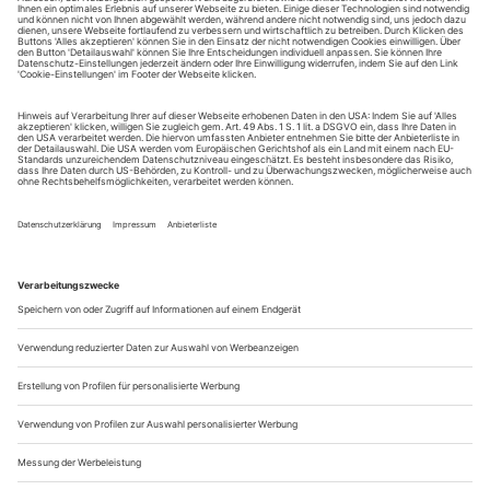
August.
Sie erhalten Zugang zum Online-Archiv von Theater
heute und können sowohl das aktuelle ePaper als auch
das ePaper-Archiv über Ihren Account auf www.der-
theaterverlag.de einsehen. Zugang zur App auf Anfrage.
Das Abonnement hat eine Laufzeit von einem Monat und
verlängert sich jeweils um einen weiteren Monat, sofern
es nicht vom Kunden auf der Seite „Mein Konto/Meine
Bestellungen“ auf www.der-theaterverlag.de gekündigt
wird. Eine Kündigung ist jederzeit möglich und tritt mit
dem Ende des erworbenen Bezugszeitraumes automatisch
in Kraft.
Aus steuerlichen Gründen abweichende Preise für Käufe
außerhalb Deutschlands (Endpreis vor Auslösen der Bestellung
ersichtlich)