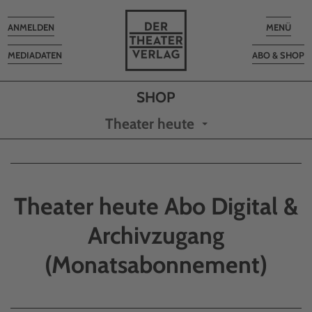
Toggle
Toggle
ANMELDEN
MENÜ
navigation
navigatio
MEDIADATEN
ABO & SHOP
Theater heute
Theater heute Abo Digital &
Archivzugang
(Monatsabonnement)