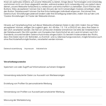
August.
Sie erhalten Zugang zum Online-Archiv von Theater
heute und können sowohl das aktuelle ePaper als auch
das ePaper-Archiv über Ihren Account auf www.der-
theaterverlag.de einsehen. Zugang zur App auf Anfrage.
Das Abonnement hat eine Laufzeit von einem Monat und
verlängert sich jeweils um einen weiteren Monat, sofern
es nicht vom Kunden auf der Seite „Mein Konto/Meine
Bestellungen“ auf www.der-theaterverlag.de gekündigt
wird. Eine Kündigung ist jederzeit möglich und tritt mit
dem Ende des erworbenen Bezugszeitraumes automatisch
in Kraft.
Aus steuerlichen Gründen abweichende Preise für Käufe
außerhalb Deutschlands (Endpreis vor Auslösen der Bestellung
ersichtlich)