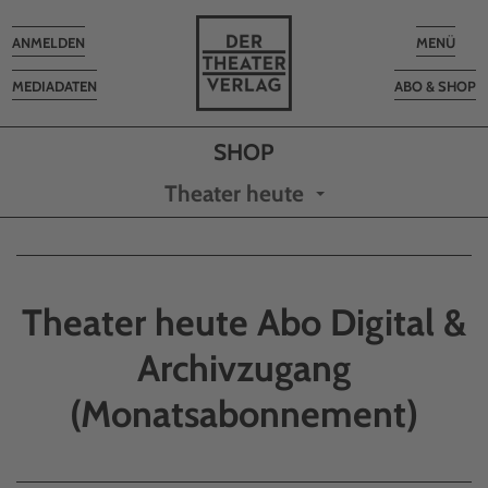
Toggle
Toggle
ANMELDEN
MENÜ
navigation
navigatio
MEDIADATEN
ABO & SHOP
Theater heute
Theater heute Abo Digital &
Archivzugang
(Monatsabonnement)