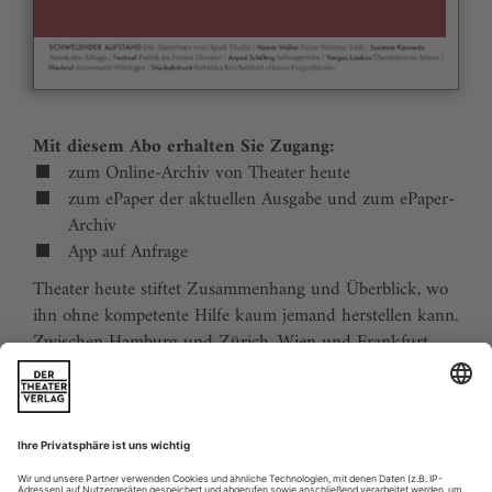
Mit diesem Abo erhalten Sie Zugang:
zum Online-Archiv von Theater heute
zum ePaper der aktuellen Ausgabe und zum ePaper-
Archiv
App auf Anfrage
Theater heute stiftet Zusammenhang und Überblick, wo
ihn ohne kompetente Hilfe kaum jemand herstellen kann.
Zwischen Hamburg und Zürich, Wien und Frankfurt,
Jena und Aachen gibt es wie nirgends auf der Welt eine
dichte, vielfältige und produktive Theaterszene. Mit
Theater heute sind Sie jederzeit über die wichtigsten
Ereignisse informiert. Theater heute erscheint 12-mal im
Jahr mit einem Doppelheft im Juli und dem Jahrbuch im