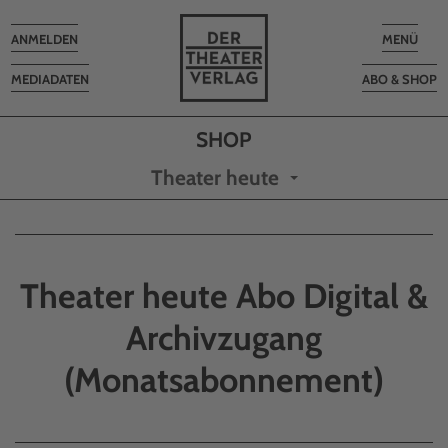
Toggle
Toggle
ANMELDEN
MENÜ
navigation
navigatio
MEDIADATEN
ABO & SHOP
Theater heute
Theater heute Abo Digital &
Archivzugang
(Monatsabonnement)