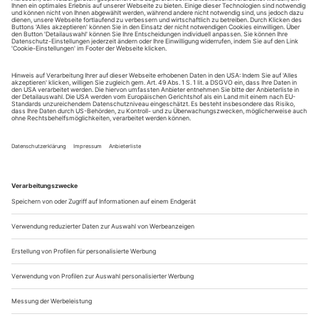
August.
Sie erhalten Zugang zum Online-Archiv von Theater
heute und können sowohl das aktuelle ePaper als auch
das ePaper-Archiv über Ihren Account auf www.der-
theaterverlag.de einsehen. Zugang zur App auf Anfrage.
Das Abonnement hat eine Laufzeit von einem Monat und
verlängert sich jeweils um einen weiteren Monat, sofern
es nicht vom Kunden auf der Seite „Mein Konto/Meine
Bestellungen“ auf www.der-theaterverlag.de gekündigt
wird. Eine Kündigung ist jederzeit möglich und tritt mit
dem Ende des erworbenen Bezugszeitraumes automatisch
in Kraft.
Aus steuerlichen Gründen abweichende Preise für Käufe
außerhalb Deutschlands (Endpreis vor Auslösen der Bestellung
ersichtlich)