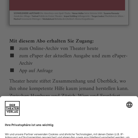
Mit diesem Abo erhalten Sie Zugang:
zum Online-Archiv von Theater heute
zum ePaper der aktuellen Ausgabe und zum ePaper-
Archiv
App auf Anfrage
Theater heute stiftet Zusammenhang und Überblick, wo
ihn ohne kompetente Hilfe kaum jemand herstellen kann.
Zwischen Hamburg und Zürich, Wien und Frankfurt,
Jena und Aachen gibt es wie nirgends auf der Welt eine
dichte, vielfältige und produktive Theaterszene. Mit
Theater heute sind Sie jederzeit über die wichtigsten
Ereignisse informiert. Theater heute erscheint 12-mal im
Jahr mit einem Doppelheft im Juli und dem Jahrbuch im