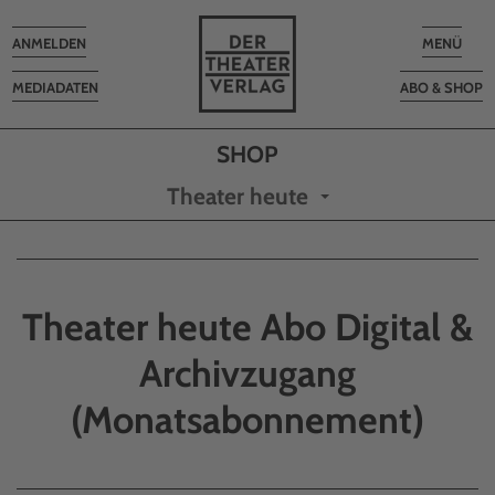
Toggle
Toggle
ANMELDEN
MENÜ
navigation
navigatio
MEDIADATEN
ABO & SHOP
Theater heute
Theater heute Abo Digital &
Archivzugang
(Monatsabonnement)