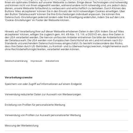
August.
Sie erhalten Zugang zum Online-Archiv von Theater
heute und können sowohl das aktuelle ePaper als auch
das ePaper-Archiv über Ihren Account auf www.der-
theaterverlag.de einsehen. Zugang zur App auf Anfrage.
Das Abonnement hat eine Laufzeit von einem Monat und
verlängert sich jeweils um einen weiteren Monat, sofern
es nicht vom Kunden auf der Seite „Mein Konto/Meine
Bestellungen“ auf www.der-theaterverlag.de gekündigt
wird. Eine Kündigung ist jederzeit möglich und tritt mit
dem Ende des erworbenen Bezugszeitraumes automatisch
in Kraft.
Aus steuerlichen Gründen abweichende Preise für Käufe
außerhalb Deutschlands (Endpreis vor Auslösen der Bestellung
ersichtlich)