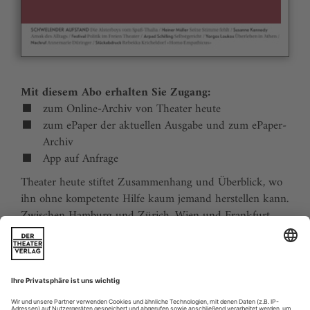
Mit diesem Abo erhalten Sie Zugang:
zum Online-Archiv von Theater heute
zum ePaper der aktuellen Ausgabe und zum ePaper-
Archiv
App auf Anfrage
Theater heute stiftet Zusammenhang und Überblick, wo
ihn ohne kompetente Hilfe kaum jemand herstellen kann.
Zwischen Hamburg und Zürich, Wien und Frankfurt,
Jena und Aachen gibt es wie nirgends auf der Welt eine
dichte, vielfältige und produktive Theaterszene. Mit
Theater heute sind Sie jederzeit über die wichtigsten
Ereignisse informiert. Theater heute erscheint 12-mal im
Jahr mit einem Doppelheft im Juli und dem Jahrbuch im