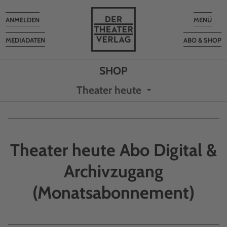
Toggle
Toggle
ANMELDEN
MENÜ
navigation
navigatio
MEDIADATEN
ABO & SHOP
Theater heute
Theater heute Abo Digital &
Archivzugang
(Monatsabonnement)