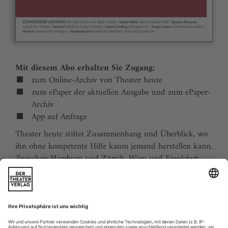
Mit diesem Abo erhalten Sie Zugang:
zum Online-Archiv von Theater heute
zum ePaper der aktuellen Ausgabe und zum ePaper-
Archiv
App auf Anfrage
Theater heute stiftet Zusammenhang und Überblick, wo
ihn ohne kompetente Hilfe kaum jemand herstellen kann.
Zwischen Hamburg und Zürich, Wien und Frankfurt,
Jena und Aachen gibt es wie nirgends auf der Welt eine
dichte, vielfältige und produktive Theaterszene. Mit
Theater heute sind Sie jederzeit über die wichtigsten
Ereignisse informiert. Theater heute erscheint 12-mal im
Jahr mit einem Doppelheft im Juli und dem Jahrbuch im