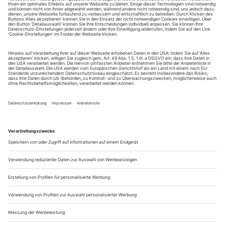
August.
Sie erhalten Zugang zum Online-Archiv von Theater
heute und können sowohl das aktuelle ePaper als auch
das ePaper-Archiv über Ihren Account auf www.der-
theaterverlag.de einsehen. Zugang zur App auf Anfrage.
Das Abonnement hat eine Laufzeit von einem Monat und
verlängert sich jeweils um einen weiteren Monat, sofern
es nicht vom Kunden auf der Seite „Mein Konto/Meine
Bestellungen“ auf www.der-theaterverlag.de gekündigt
wird. Eine Kündigung ist jederzeit möglich und tritt mit
dem Ende des erworbenen Bezugszeitraumes automatisch
in Kraft.
Aus steuerlichen Gründen abweichende Preise für Käufe
außerhalb Deutschlands (Endpreis vor Auslösen der Bestellung
ersichtlich)