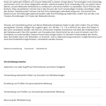
August.
Sie erhalten Zugang zum Online-Archiv von Theater
heute und können sowohl das aktuelle ePaper als auch
das ePaper-Archiv über Ihren Account auf www.der-
theaterverlag.de einsehen. Zugang zur App auf Anfrage.
Das Abonnement hat eine Laufzeit von einem Monat und
verlängert sich jeweils um einen weiteren Monat, sofern
es nicht vom Kunden auf der Seite „Mein Konto/Meine
Bestellungen“ auf www.der-theaterverlag.de gekündigt
wird. Eine Kündigung ist jederzeit möglich und tritt mit
dem Ende des erworbenen Bezugszeitraumes automatisch
in Kraft.
Aus steuerlichen Gründen abweichende Preise für Käufe
außerhalb Deutschlands (Endpreis vor Auslösen der Bestellung
ersichtlich)