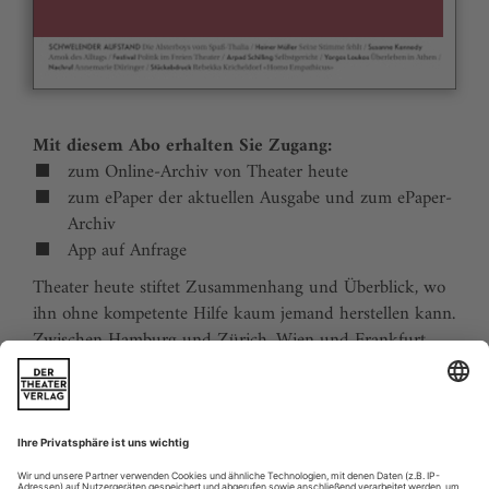
Mit diesem Abo erhalten Sie Zugang:
zum Online-Archiv von Theater heute
zum ePaper der aktuellen Ausgabe und zum ePaper-
Archiv
App auf Anfrage
Theater heute stiftet Zusammenhang und Überblick, wo
ihn ohne kompetente Hilfe kaum jemand herstellen kann.
Zwischen Hamburg und Zürich, Wien und Frankfurt,
Jena und Aachen gibt es wie nirgends auf der Welt eine
dichte, vielfältige und produktive Theaterszene. Mit
Theater heute sind Sie jederzeit über die wichtigsten
Ereignisse informiert. Theater heute erscheint 12-mal im
Jahr mit einem Doppelheft im Juli und dem Jahrbuch im