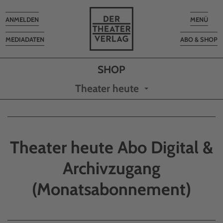
Toggle
Toggle
ANMELDEN
MENÜ
navigation
navigatio
MEDIADATEN
ABO & SHOP
Theater heute
Theater heute Abo Digital &
Archivzugang
(Monatsabonnement)