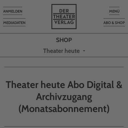
Toggle
Toggle
ANMELDEN
MENÜ
navigation
navigatio
MEDIADATEN
ABO & SHOP
Theater heute
Theater heute Abo Digital &
Archivzugang
(Monatsabonnement)