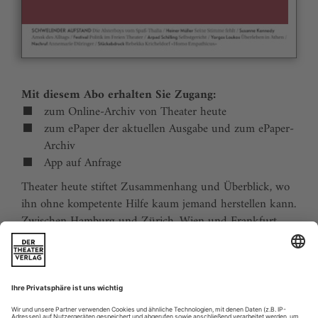
Mit diesem Abo erhalten Sie Zugang:
zum Online-Archiv von Theater heute
zum ePaper der aktuellen Ausgabe und zum ePaper-
Archiv
App auf Anfrage
Theater heute stiftet Zusammenhang und Überblick, wo
ihn ohne kompetente Hilfe kaum jemand herstellen kann.
Zwischen Hamburg und Zürich, Wien und Frankfurt,
Jena und Aachen gibt es wie nirgends auf der Welt eine
dichte, vielfältige und produktive Theaterszene. Mit
Theater heute sind Sie jederzeit über die wichtigsten
Ereignisse informiert. Theater heute erscheint 12-mal im
Jahr mit einem Doppelheft im Juli und dem Jahrbuch im