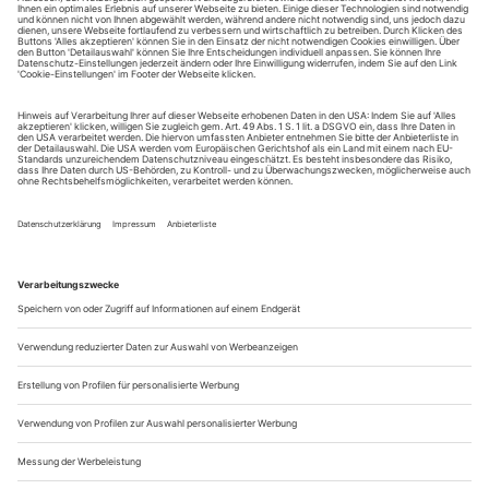
August.
Sie erhalten Zugang zum Online-Archiv von Theater
heute und können sowohl das aktuelle ePaper als auch
das ePaper-Archiv über Ihren Account auf www.der-
theaterverlag.de einsehen. Zugang zur App auf Anfrage.
Das Abonnement hat eine Laufzeit von einem Monat und
verlängert sich jeweils um einen weiteren Monat, sofern
es nicht vom Kunden auf der Seite „Mein Konto/Meine
Bestellungen“ auf www.der-theaterverlag.de gekündigt
wird. Eine Kündigung ist jederzeit möglich und tritt mit
dem Ende des erworbenen Bezugszeitraumes automatisch
in Kraft.
Aus steuerlichen Gründen abweichende Preise für Käufe
außerhalb Deutschlands (Endpreis vor Auslösen der Bestellung
ersichtlich)