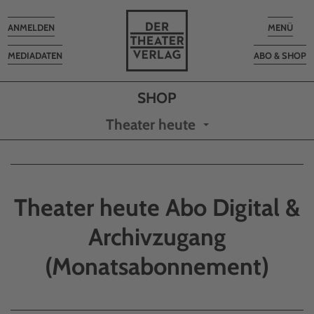
Toggle
Toggle
ANMELDEN
MENÜ
navigation
navigatio
MEDIADATEN
ABO & SHOP
Theater heute
Theater heute Abo Digital &
Archivzugang
(Monatsabonnement)