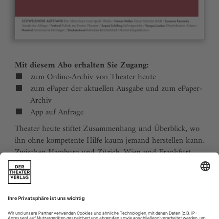
Mit diesem Abo erhalten Sie Zugang:
zum Online-Archiv von Theater heute
zum ePaper der aktuellen Ausgabe und zum ePaper-
Archiv
App auf Anfrage
Theater heute stiftet Zusammenhang und Überblick, wo
ihn ohne kompetente Hilfe kaum jemand herstellen kann.
Zwischen Hamburg und Zürich, Wien und Frankfurt,
Jena und Aachen gibt es wie nirgends auf der Welt eine
dichte, vielfältige und produktive Theaterszene. Mit
Theater heute sind Sie jederzeit über die wichtigsten
Ereignisse informiert. Theater heute erscheint 12-mal im
Jahr mit einem Doppelheft im Juli und dem Jahrbuch im