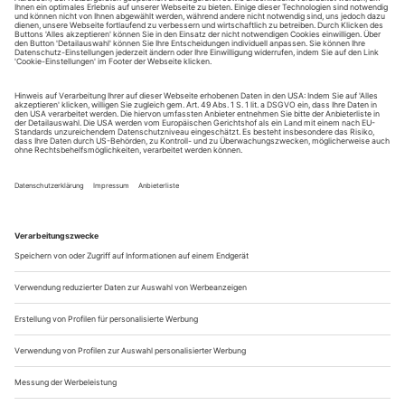
August.
Sie erhalten Zugang zum Online-Archiv von Theater
heute und können sowohl das aktuelle ePaper als auch
das ePaper-Archiv über Ihren Account auf www.der-
theaterverlag.de einsehen. Zugang zur App auf Anfrage.
Das Abonnement hat eine Laufzeit von einem Monat und
verlängert sich jeweils um einen weiteren Monat, sofern
es nicht vom Kunden auf der Seite „Mein Konto/Meine
Bestellungen“ auf www.der-theaterverlag.de gekündigt
wird. Eine Kündigung ist jederzeit möglich und tritt mit
dem Ende des erworbenen Bezugszeitraumes automatisch
in Kraft.
Aus steuerlichen Gründen abweichende Preise für Käufe
außerhalb Deutschlands (Endpreis vor Auslösen der Bestellung
ersichtlich)