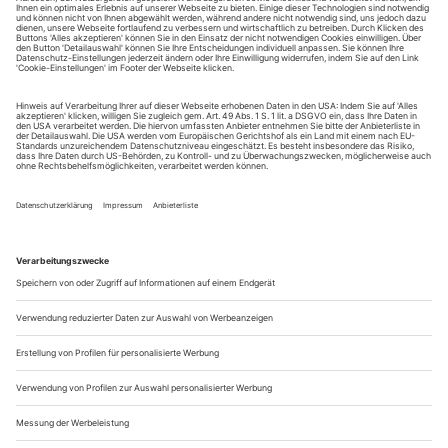
August.
Sie erhalten Zugang zum Online-Archiv von Theater
heute und können sowohl das aktuelle ePaper als auch
das ePaper-Archiv über Ihren Account auf www.der-
theaterverlag.de einsehen. Zugang zur App auf Anfrage.
Das Abonnement hat eine Laufzeit von einem Monat und
verlängert sich jeweils um einen weiteren Monat, sofern
es nicht vom Kunden auf der Seite „Mein Konto/Meine
Bestellungen“ auf www.der-theaterverlag.de gekündigt
wird. Eine Kündigung ist jederzeit möglich und tritt mit
dem Ende des erworbenen Bezugszeitraumes automatisch
in Kraft.
Aus steuerlichen Gründen abweichende Preise für Käufe
außerhalb Deutschlands (Endpreis vor Auslösen der Bestellung
ersichtlich)