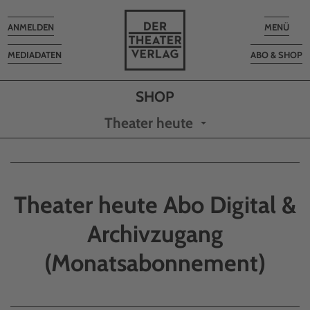
Toggle
Toggle
ANMELDEN
MENÜ
navigation
navigatio
MEDIADATEN
ABO & SHOP
Theater heute
Theater heute Abo Digital &
Archivzugang
(Monatsabonnement)