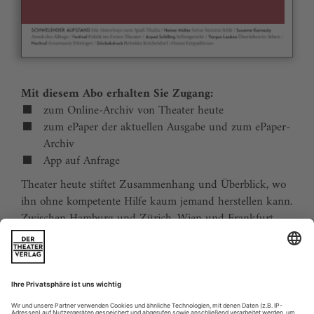
Mit diesem Abo erhalten Sie Zugang:
zum Online-Archiv von Theater heute
zum ePaper der aktuellen Ausgabe und zum ePaper-
Archiv
App auf Anfrage
Theater heute stiftet Zusammenhang und Überblick, wo
ihn ohne kompetente Hilfe kaum jemand herstellen kann.
Zwischen Hamburg und Zürich, Wien und Frankfurt,
Jena und Aachen gibt es wie nirgends auf der Welt eine
dichte, vielfältige und produktive Theaterszene. Mit
Theater heute sind Sie jederzeit über die wichtigsten
Ereignisse informiert. Theater heute erscheint 12-mal im
Jahr mit einem Doppelheft im Juli und dem Jahrbuch im