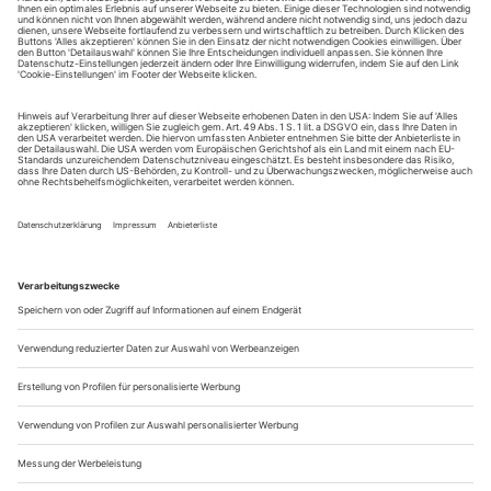
August.
Sie erhalten Zugang zum Online-Archiv von Theater
heute und können sowohl das aktuelle ePaper als auch
das ePaper-Archiv über Ihren Account auf www.der-
theaterverlag.de einsehen. Zugang zur App auf Anfrage.
Das Abonnement hat eine Laufzeit von einem Monat und
verlängert sich jeweils um einen weiteren Monat, sofern
es nicht vom Kunden auf der Seite „Mein Konto/Meine
Bestellungen“ auf www.der-theaterverlag.de gekündigt
wird. Eine Kündigung ist jederzeit möglich und tritt mit
dem Ende des erworbenen Bezugszeitraumes automatisch
in Kraft.
Aus steuerlichen Gründen abweichende Preise für Käufe
außerhalb Deutschlands (Endpreis vor Auslösen der Bestellung
ersichtlich)