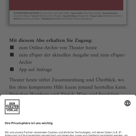
Mit diesem Abo erhalten Sie Zugang:
zum Online-Archiv von Theater heute
zum ePaper der aktuellen Ausgabe und zum ePaper-
Archiv
App auf Anfrage
Theater heute stiftet Zusammenhang und Überblick, wo
ihn ohne kompetente Hilfe kaum jemand herstellen kann.
Zwischen Hamburg und Zürich, Wien und Frankfurt,
Jena und Aachen gibt es wie nirgends auf der Welt eine
dichte, vielfältige und produktive Theaterszene. Mit
Theater heute sind Sie jederzeit über die wichtigsten
Ereignisse informiert. Theater heute erscheint 12-mal im
Jahr mit einem Doppelheft im Juli und dem Jahrbuch im