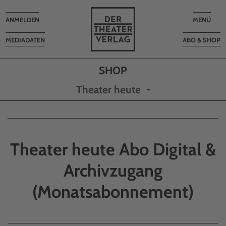
Toggle
Toggle
ANMELDEN
MENÜ
navigation
navigatio
MEDIADATEN
ABO & SHOP
Theater heute
Theater heute Abo Digital &
Archivzugang
(Monatsabonnement)