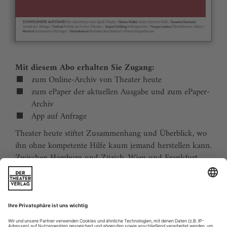
Mit diesem Abo erhalten Sie Zugang:
zum Online-Archiv von Theater heute
zum ePaper der aktuellen Ausgabe und zum ePaper-
Archiv
App auf Anfrage
Theater heute stiftet Zusammenhang und Überblick, wo
ihn ohne kompetente Hilfe kaum jemand herstellen kann.
Zwischen Hamburg und Zürich, Wien und Frankfurt,
Jena und Aachen gibt es wie nirgends auf der Welt eine
dichte, vielfältige und produktive Theaterszene. Mit
Theater heute sind Sie jederzeit über die wichtigsten
Ereignisse informiert. Theater heute erscheint 12-mal im
Jahr mit einem Doppelheft im Juli und dem Jahrbuch im