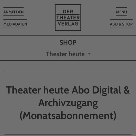
Toggle
Toggle
ANMELDEN
MENÜ
navigation
navigatio
MEDIADATEN
ABO & SHOP
Theater heute
Theater heute Abo Digital &
Archivzugang
(Monatsabonnement)