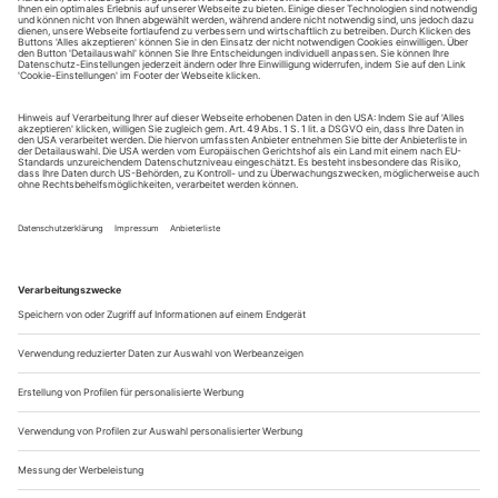
August.
Sie erhalten Zugang zum Online-Archiv von Theater
heute und können sowohl das aktuelle ePaper als auch
das ePaper-Archiv über Ihren Account auf www.der-
theaterverlag.de einsehen. Zugang zur App auf Anfrage.
Das Abonnement hat eine Laufzeit von einem Monat und
verlängert sich jeweils um einen weiteren Monat, sofern
es nicht vom Kunden auf der Seite „Mein Konto/Meine
Bestellungen“ auf www.der-theaterverlag.de gekündigt
wird. Eine Kündigung ist jederzeit möglich und tritt mit
dem Ende des erworbenen Bezugszeitraumes automatisch
in Kraft.
Aus steuerlichen Gründen abweichende Preise für Käufe
außerhalb Deutschlands (Endpreis vor Auslösen der Bestellung
ersichtlich)