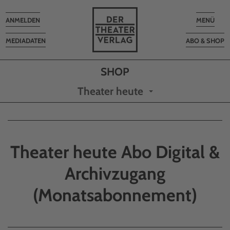
Toggle
Toggle
ANMELDEN
MENÜ
navigation
navigatio
MEDIADATEN
ABO & SHOP
Theater heute
Theater heute Abo Digital &
Archivzugang
(Monatsabonnement)