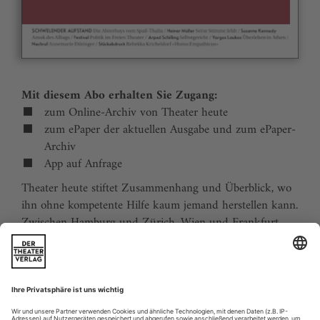
Mit diesem Abo erhalten Sie Zugang:
zum Online-Archiv von Theater heute
zum ePaper der aktuellen Ausgabe und zum ePaper-
Archiv
App auf Anfrage
Theater heute stiftet Zusammenhang und Überblick, wo
ihn ohne kompetente Hilfe kaum jemand herstellen kann.
Zwischen Hamburg und Zürich, Wien und Frankfurt,
Jena und Aachen gibt es wie nirgends auf der Welt eine
dichte, vielfältige und produktive Theaterszene. Mit
Theater heute sind Sie jederzeit über die wichtigsten
Ereignisse informiert. Theater heute erscheint 12-mal im
Jahr mit einem Doppelheft im Juli und dem Jahrbuch im