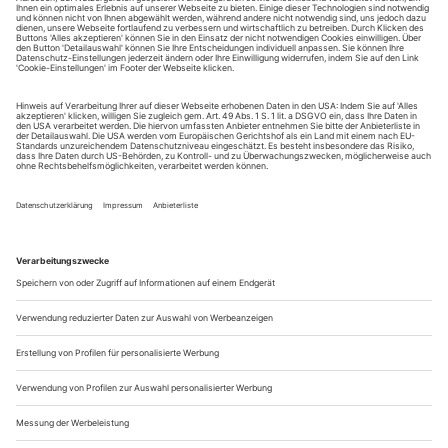
August.
Sie erhalten Zugang zum Online-Archiv von Theater
heute und können sowohl das aktuelle ePaper als auch
das ePaper-Archiv über Ihren Account auf www.der-
theaterverlag.de einsehen. Zugang zur App auf Anfrage.
Das Abonnement hat eine Laufzeit von einem Monat und
verlängert sich jeweils um einen weiteren Monat, sofern
es nicht vom Kunden auf der Seite „Mein Konto/Meine
Bestellungen“ auf www.der-theaterverlag.de gekündigt
wird. Eine Kündigung ist jederzeit möglich und tritt mit
dem Ende des erworbenen Bezugszeitraumes automatisch
in Kraft.
Aus steuerlichen Gründen abweichende Preise für Käufe
außerhalb Deutschlands (Endpreis vor Auslösen der Bestellung
ersichtlich)