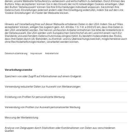
tanz erscheint zwölf mal im Jahr incl. Doppelheft und
Jahrbuch. Sie erhalten Zugang zum Online-Archiv von
tanz und können sowohl das aktuelle ePaper als auch das
ePaper-Archiv über Ihren Account auf www.der-
theaterverlag.de einsehen. Das Abonnement hat eine
Laufzeit von einem Monat und verlängert sich jeweils um
einen weiteren Monat, sofern es nicht vom Kunden auf
der Seite „Mein Konto/Meine Bestellungen“ auf
www.der-theaterverlag.de gekündigt wird. Eine
Kündigung ist jederzeit möglich und tritt mit dem Ende
des erworbenen Bezugszeitraumes automatisch in Kraft.
Aus steuerlichen Gründen abweichende Preise für Käufe
außerhalb Deutschlands (Endpreis vor Auslösen der Bestellung
ersichtlich)
9,99 €