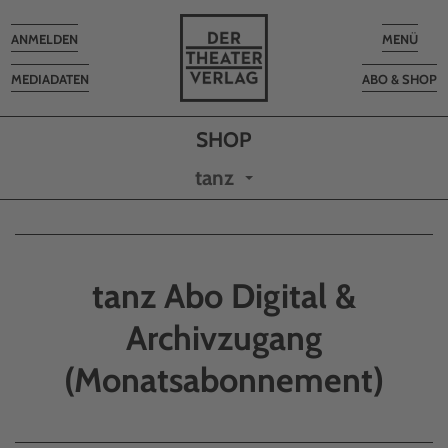
Toggle
Toggle
ANMELDEN
MENÜ
navigation
navigatio
MEDIADATEN
ABO & SHOP
tanz
tanz Abo Digital &
Archivzugang
(Monatsabonnement)