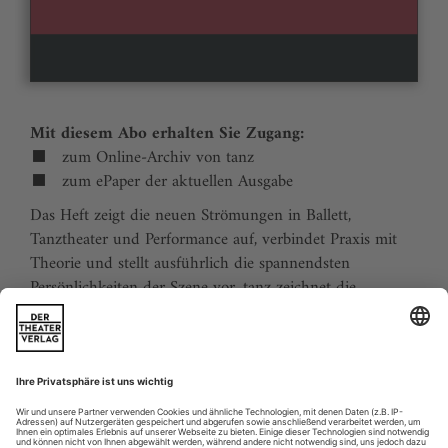
Mit diesem Abo erhalten Sie Zugang:
zum Online-Archiv von tanz
zum ePaper der aktuellen Ausgabe
Das Heft zeigt die neuen Strömungen in Ballett,
Tanztheater und Performance auf, verbindet Praxis mit
Theorie und stellt ausführlich die spannendsten
Persönlichkeiten der Szene vor. tanz zeichnet die
Traditionen der Tanzgeschichte nach und stellt
zukunftsweisende Ideen vor. Der Kalender ermöglicht
Tanzliebhabern ihre Reiseplanung in Europa. Eine
aktuelle Liste von Auditions und Workshops sowie der
Schulindex sind unverzichtbar für Profis und das
tanzbegeisterte Publikum.