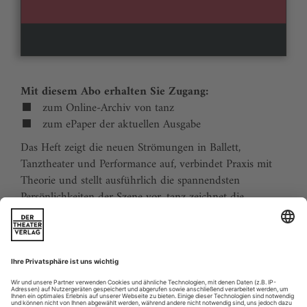
Mit diesem Abo erhalten Sie Zugang:
zum Online-Archiv von tanz
zum ePaper der aktuellen Ausgabe
Das Heft zeigt die neuen Strömungen in Ballett,
Tanztheater und Performance auf, verbindet Praxis mit
Theorie und stellt ausführlich die spannendsten
Persönlichkeiten der Szene vor. tanz zeichnet die
Traditionen der Tanzgeschichte nach und stellt
zukunftsweisende Ideen vor. Der Kalender ermöglicht
Tanzliebhabern ihre Reiseplanung in Europa. Eine
aktuelle Liste von Auditions und Workshops sowie der
Schulindex sind unverzichtbar für Profis und das
tanzbegeisterte Publikum.