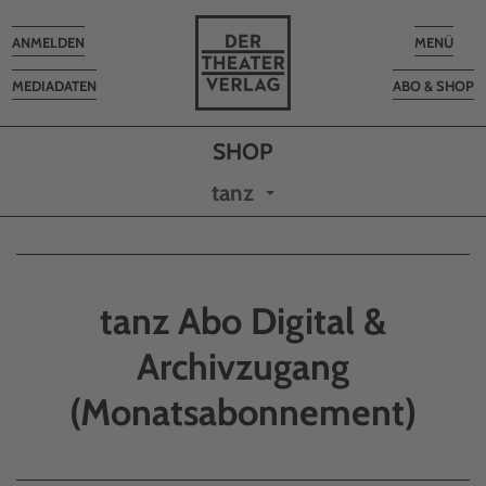
Toggle
Toggle
ANMELDEN
MENÜ
navigation
navigatio
MEDIADATEN
ABO & SHOP
tanz
tanz Abo Digital &
Archivzugang
(Monatsabonnement)