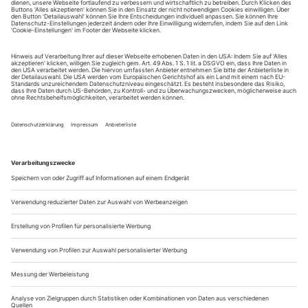
tanz erscheint zwölf mal im Jahr incl. Doppelheft und
Jahrbuch. Sie erhalten Zugang zum Online-Archiv von
tanz und können sowohl das aktuelle ePaper als auch das
ePaper-Archiv über Ihren Account auf www.der-
theaterverlag.de einsehen. Das Abonnement hat eine
Laufzeit von einem Monat und verlängert sich jeweils um
einen weiteren Monat, sofern es nicht vom Kunden auf
der Seite „Mein Konto/Meine Bestellungen“ auf
www.der-theaterverlag.de gekündigt wird. Eine
Kündigung ist jederzeit möglich und tritt mit dem Ende
des erworbenen Bezugszeitraumes automatisch in Kraft.
Aus steuerlichen Gründen abweichende Preise für Käufe
außerhalb Deutschlands (Endpreis vor Auslösen der Bestellung
ersichtlich)
9,99 €