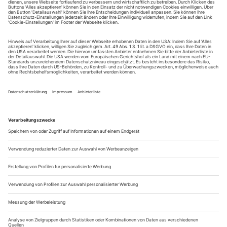
tanz erscheint zwölf mal im Jahr incl. Doppelheft und
Jahrbuch. Sie erhalten Zugang zum Online-Archiv von
tanz und können sowohl das aktuelle ePaper als auch das
ePaper-Archiv über Ihren Account auf www.der-
theaterverlag.de einsehen. Das Abonnement hat eine
Laufzeit von einem Monat und verlängert sich jeweils um
einen weiteren Monat, sofern es nicht vom Kunden auf
der Seite „Mein Konto/Meine Bestellungen“ auf
www.der-theaterverlag.de gekündigt wird. Eine
Kündigung ist jederzeit möglich und tritt mit dem Ende
des erworbenen Bezugszeitraumes automatisch in Kraft.
Aus steuerlichen Gründen abweichende Preise für Käufe
außerhalb Deutschlands (Endpreis vor Auslösen der Bestellung
ersichtlich)
9,99 €