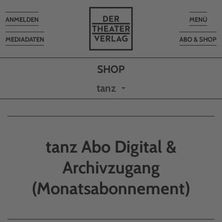
Toggle
Toggle
ANMELDEN
MENÜ
navigation
navigatio
MEDIADATEN
ABO & SHOP
tanz
tanz Abo Digital &
Archivzugang
(Monatsabonnement)