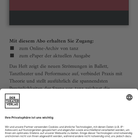
Mit diesem Abo erhalten Sie Zugang:
zum Online-Archiv von tanz
zum ePaper der aktuellen Ausgabe
Das Heft zeigt die neuen Strömungen in Ballett,
Tanztheater und Performance auf, verbindet Praxis mit
Theorie und stellt ausführlich die spannendsten
Persönlichkeiten der Szene vor. tanz zeichnet die
Traditionen der Tanzgeschichte nach und stellt
zukunftsweisende Ideen vor. Der Kalender ermöglicht
Tanzliebhabern ihre Reiseplanung in Europa. Eine
aktuelle Liste von Auditions und Workshops sowie der
Schulindex sind unverzichtbar für Profis und das
tanzbegeisterte Publikum.