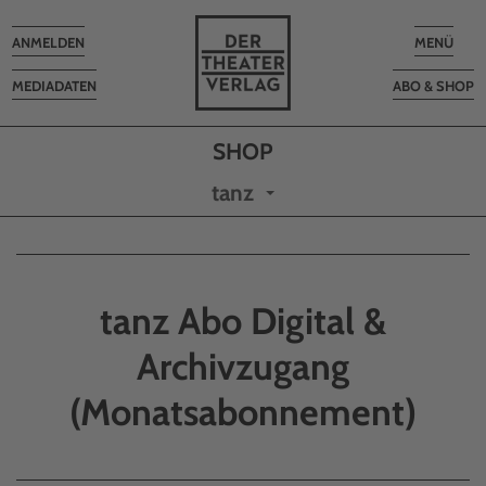
Toggle
Toggle
ANMELDEN
MENÜ
navigation
navigatio
MEDIADATEN
ABO & SHOP
tanz
tanz Abo Digital &
Archivzugang
(Monatsabonnement)