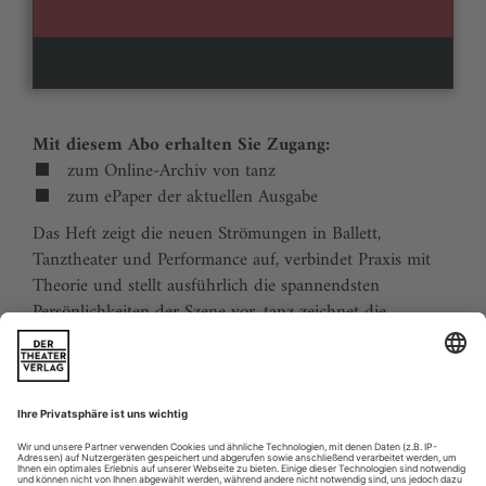
Mit diesem Abo erhalten Sie Zugang:
zum Online-Archiv von tanz
zum ePaper der aktuellen Ausgabe
Das Heft zeigt die neuen Strömungen in Ballett,
Tanztheater und Performance auf, verbindet Praxis mit
Theorie und stellt ausführlich die spannendsten
Persönlichkeiten der Szene vor. tanz zeichnet die
Traditionen der Tanzgeschichte nach und stellt
zukunftsweisende Ideen vor. Der Kalender ermöglicht
Tanzliebhabern ihre Reiseplanung in Europa. Eine
aktuelle Liste von Auditions und Workshops sowie der
Schulindex sind unverzichtbar für Profis und das
tanzbegeisterte Publikum.