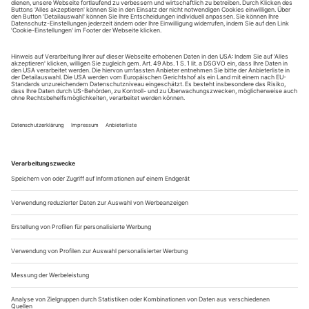
tanz erscheint zwölf mal im Jahr incl. Doppelheft und
Jahrbuch. Sie erhalten Zugang zum Online-Archiv von
tanz und können sowohl das aktuelle ePaper als auch das
ePaper-Archiv über Ihren Account auf www.der-
theaterverlag.de einsehen. Das Abonnement hat eine
Laufzeit von einem Monat und verlängert sich jeweils um
einen weiteren Monat, sofern es nicht vom Kunden auf
der Seite „Mein Konto/Meine Bestellungen“ auf
www.der-theaterverlag.de gekündigt wird. Eine
Kündigung ist jederzeit möglich und tritt mit dem Ende
des erworbenen Bezugszeitraumes automatisch in Kraft.
Aus steuerlichen Gründen abweichende Preise für Käufe
außerhalb Deutschlands (Endpreis vor Auslösen der Bestellung
ersichtlich)
9,99 €