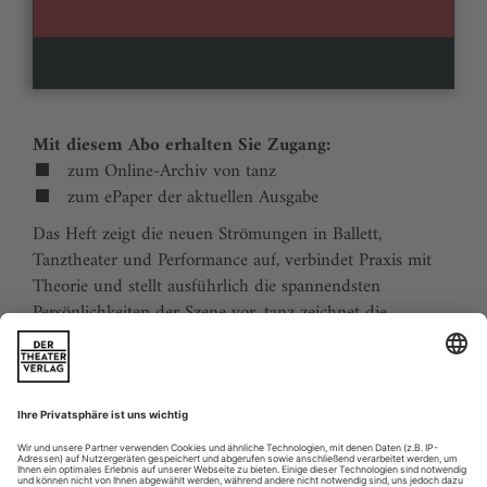
Mit diesem Abo erhalten Sie Zugang:
zum Online-Archiv von tanz
zum ePaper der aktuellen Ausgabe
Das Heft zeigt die neuen Strömungen in Ballett,
Tanztheater und Performance auf, verbindet Praxis mit
Theorie und stellt ausführlich die spannendsten
Persönlichkeiten der Szene vor. tanz zeichnet die
Traditionen der Tanzgeschichte nach und stellt
zukunftsweisende Ideen vor. Der Kalender ermöglicht
Tanzliebhabern ihre Reiseplanung in Europa. Eine
aktuelle Liste von Auditions und Workshops sowie der
Schulindex sind unverzichtbar für Profis und das
tanzbegeisterte Publikum.