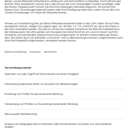
tanz erscheint zwölf mal im Jahr incl. Doppelheft und
Jahrbuch. Sie erhalten Zugang zum Online-Archiv von
tanz und können sowohl das aktuelle ePaper als auch das
ePaper-Archiv über Ihren Account auf www.der-
theaterverlag.de einsehen. Das Abonnement hat eine
Laufzeit von einem Monat und verlängert sich jeweils um
einen weiteren Monat, sofern es nicht vom Kunden auf
der Seite „Mein Konto/Meine Bestellungen“ auf
www.der-theaterverlag.de gekündigt wird. Eine
Kündigung ist jederzeit möglich und tritt mit dem Ende
des erworbenen Bezugszeitraumes automatisch in Kraft.
Aus steuerlichen Gründen abweichende Preise für Käufe
außerhalb Deutschlands (Endpreis vor Auslösen der Bestellung
ersichtlich)
9,99 €