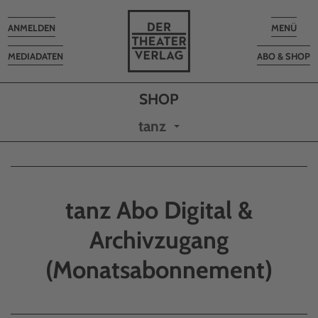
Toggle
Toggle
ANMELDEN
MENÜ
navigation
navigatio
MEDIADATEN
ABO & SHOP
tanz
tanz Abo Digital &
Archivzugang
(Monatsabonnement)