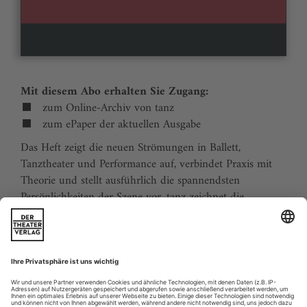
Mit diesem Abo erhalten Sie Zugang:
zum Online-Archiv von tanz
zum ePaper der aktuellen Ausgabe
Das Heft zeigt die neuen Strömungen in Ballett,
Tanztheater und Performance auf, verbindet Praxis mit
Theorie und stellt ausführlich die spannendsten
Persönlichkeiten der Szene vor. tanz zeichnet die
Traditionen der Tanzgeschichte nach und stellt
zukunftsweisende Ideen vor. Der Kalender ermöglicht
Tanzliebhabern ihre Reiseplanung in Europa. Eine
aktuelle Liste von Auditions und Workshops sowie der
Schulindex sind unverzichtbar für Profis und das
tanzbegeisterte Publikum.