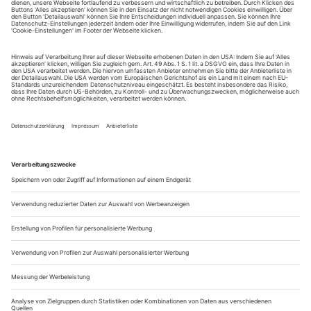
tanz erscheint zwölf mal im Jahr incl. Doppelheft und
Jahrbuch. Sie erhalten Zugang zum Online-Archiv von
tanz und können sowohl das aktuelle ePaper als auch das
ePaper-Archiv über Ihren Account auf www.der-
theaterverlag.de einsehen. Das Abonnement hat eine
Laufzeit von einem Monat und verlängert sich jeweils um
einen weiteren Monat, sofern es nicht vom Kunden auf
der Seite „Mein Konto/Meine Bestellungen“ auf
www.der-theaterverlag.de gekündigt wird. Eine
Kündigung ist jederzeit möglich und tritt mit dem Ende
des erworbenen Bezugszeitraumes automatisch in Kraft.
Aus steuerlichen Gründen abweichende Preise für Käufe
außerhalb Deutschlands (Endpreis vor Auslösen der Bestellung
ersichtlich)
9,99 €