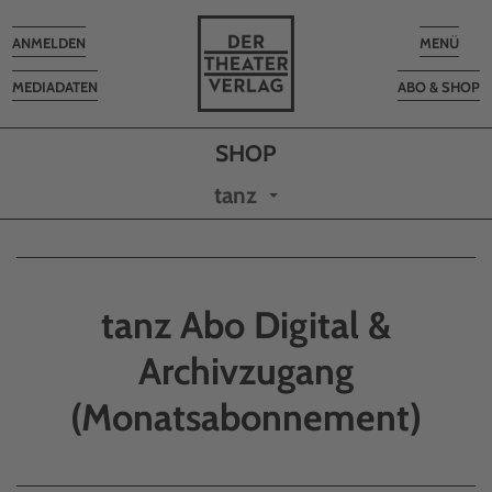
Toggle
Toggle
ANMELDEN
MENÜ
navigation
navigatio
MEDIADATEN
ABO & SHOP
tanz
tanz Abo Digital &
Archivzugang
(Monatsabonnement)