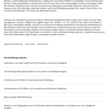
tanz erscheint zwölf mal im Jahr incl. Doppelheft und
Jahrbuch. Sie erhalten Zugang zum Online-Archiv von
tanz und können sowohl das aktuelle ePaper als auch das
ePaper-Archiv über Ihren Account auf www.der-
theaterverlag.de einsehen. Das Abonnement hat eine
Laufzeit von einem Monat und verlängert sich jeweils um
einen weiteren Monat, sofern es nicht vom Kunden auf
der Seite „Mein Konto/Meine Bestellungen“ auf
www.der-theaterverlag.de gekündigt wird. Eine
Kündigung ist jederzeit möglich und tritt mit dem Ende
des erworbenen Bezugszeitraumes automatisch in Kraft.
Aus steuerlichen Gründen abweichende Preise für Käufe
außerhalb Deutschlands (Endpreis vor Auslösen der Bestellung
ersichtlich)
9,99 €