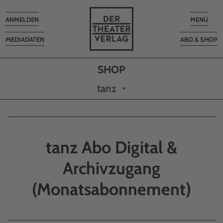
Toggle
Toggle
ANMELDEN
MENÜ
navigation
navigatio
MEDIADATEN
ABO & SHOP
tanz
tanz Abo Digital &
Archivzugang
(Monatsabonnement)