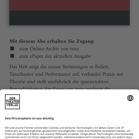
Mit diesem Abo erhalten Sie Zugang:
zum Online-Archiv von tanz
zum ePaper der aktuellen Ausgabe
Das Heft zeigt die neuen Strömungen in Ballett,
Tanztheater und Performance auf, verbindet Praxis mit
Theorie und stellt ausführlich die spannendsten
Persönlichkeiten der Szene vor. tanz zeichnet die
Traditionen der Tanzgeschichte nach und stellt
zukunftsweisende Ideen vor. Der Kalender ermöglicht
Tanzliebhabern ihre Reiseplanung in Europa. Eine
aktuelle Liste von Auditions und Workshops sowie der
Schulindex sind unverzichtbar für Profis und das
tanzbegeisterte Publikum.