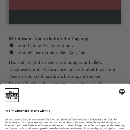
Mit diesem Abo erhalten Sie Zugang:
zum Online-Archiv von tanz
zum ePaper der aktuellen Ausgabe
Das Heft zeigt die neuen Strömungen in Ballett,
Tanztheater und Performance auf, verbindet Praxis mit
Theorie und stellt ausführlich die spannendsten
Persönlichkeiten der Szene vor. tanz zeichnet die
Traditionen der Tanzgeschichte nach und stellt
zukunftsweisende Ideen vor. Der Kalender ermöglicht
Tanzliebhabern ihre Reiseplanung in Europa. Eine
aktuelle Liste von Auditions und Workshops sowie der
Schulindex sind unverzichtbar für Profis und das
tanzbegeisterte Publikum.