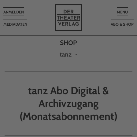
Toggle
Toggle
ANMELDEN
MENÜ
navigation
navigatio
MEDIADATEN
ABO & SHOP
tanz
tanz Abo Digital &
Archivzugang
(Monatsabonnement)