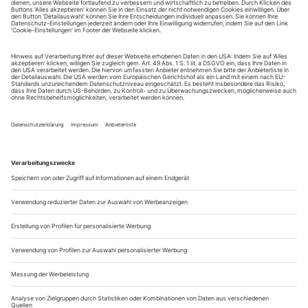
tanz erscheint zwölf mal im Jahr incl. Doppelheft und
Jahrbuch. Sie erhalten Zugang zum Online-Archiv von
tanz und können sowohl das aktuelle ePaper als auch das
ePaper-Archiv über Ihren Account auf www.der-
theaterverlag.de einsehen. Das Abonnement hat eine
Laufzeit von einem Monat und verlängert sich jeweils um
einen weiteren Monat, sofern es nicht vom Kunden auf
der Seite „Mein Konto/Meine Bestellungen“ auf
www.der-theaterverlag.de gekündigt wird. Eine
Kündigung ist jederzeit möglich und tritt mit dem Ende
des erworbenen Bezugszeitraumes automatisch in Kraft.
Aus steuerlichen Gründen abweichende Preise für Käufe
außerhalb Deutschlands (Endpreis vor Auslösen der Bestellung
ersichtlich)
9,99 €