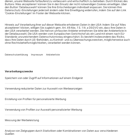
tanz erscheint zwölf mal im Jahr incl. Doppelheft und
Jahrbuch. Sie erhalten Zugang zum Online-Archiv von
tanz und können sowohl das aktuelle ePaper als auch das
ePaper-Archiv über Ihren Account auf www.der-
theaterverlag.de einsehen. Das Abonnement hat eine
Laufzeit von einem Monat und verlängert sich jeweils um
einen weiteren Monat, sofern es nicht vom Kunden auf
der Seite „Mein Konto/Meine Bestellungen“ auf
www.der-theaterverlag.de gekündigt wird. Eine
Kündigung ist jederzeit möglich und tritt mit dem Ende
des erworbenen Bezugszeitraumes automatisch in Kraft.
Aus steuerlichen Gründen abweichende Preise für Käufe
außerhalb Deutschlands (Endpreis vor Auslösen der Bestellung
ersichtlich)
9,99 €