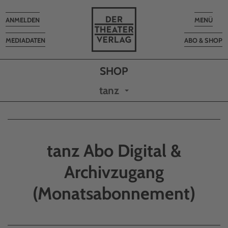
Toggle
Toggle
ANMELDEN
MENÜ
navigation
navigatio
MEDIADATEN
ABO & SHOP
tanz
tanz Abo Digital &
Archivzugang
(Monatsabonnement)