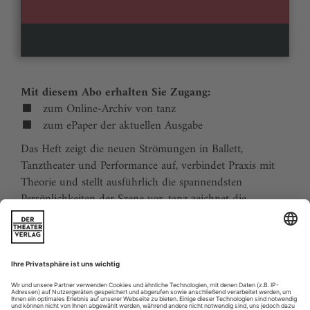
Mit diesem Abo erhalten Sie Zugang:
zum Online-Archiv von tanz
zum ePaper der aktuellen Ausgabe
Das Heft zeigt die neuen Strömungen in Ballett,
Tanztheater und Performance auf, verbindet Praxis mit
Theorie und stellt ausführlich die spannendsten
Persönlichkeiten der Szene vor. tanz zeichnet die
Traditionen der Tanzgeschichte nach und stellt
zukunftsweisende Ideen vor. Der Kalender ermöglicht
Tanzliebhabern ihre Reiseplanung in Europa. Eine
aktuelle Liste von Auditions und Workshops sowie der
Schulindex sind unverzichtbar für Profis und das
tanzbegeisterte Publikum.