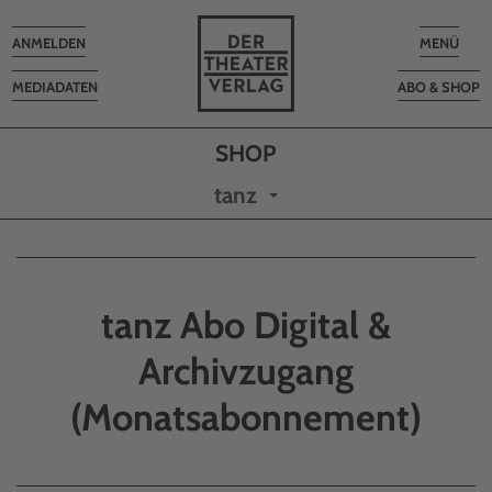
Toggle
Toggle
ANMELDEN
MENÜ
navigation
navigatio
MEDIADATEN
ABO & SHOP
tanz
tanz Abo Digital &
Archivzugang
(Monatsabonnement)