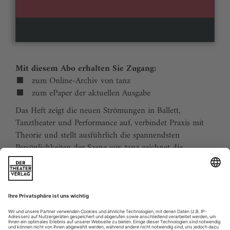
Mit diesem Abo erhalten Sie Zugang:
zum Online-Archiv von tanz
zum ePaper der aktuellen Ausgabe
Das Heft zeigt die neuen Strömungen in Ballett,
Tanztheater und Performance auf, verbindet Praxis mit
Theorie und stellt ausführlich die spannendsten
Persönlichkeiten der Szene vor. tanz zeichnet die
Traditionen der Tanzgeschichte nach und stellt
zukunftsweisende Ideen vor. Der Kalender ermöglicht
Tanzliebhabern ihre Reiseplanung in Europa. Eine
aktuelle Liste von Auditions und Workshops sowie der
Schulindex sind unverzichtbar für Profis und das
tanzbegeisterte Publikum.