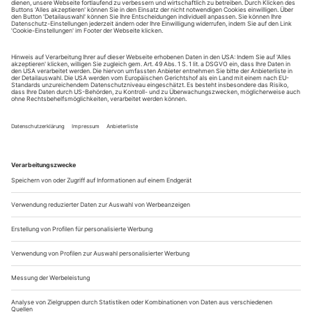
tanz erscheint zwölf mal im Jahr incl. Doppelheft und
Jahrbuch. Sie erhalten Zugang zum Online-Archiv von
tanz und können sowohl das aktuelle ePaper als auch das
ePaper-Archiv über Ihren Account auf www.der-
theaterverlag.de einsehen. Das Abonnement hat eine
Laufzeit von einem Monat und verlängert sich jeweils um
einen weiteren Monat, sofern es nicht vom Kunden auf
der Seite „Mein Konto/Meine Bestellungen“ auf
www.der-theaterverlag.de gekündigt wird. Eine
Kündigung ist jederzeit möglich und tritt mit dem Ende
des erworbenen Bezugszeitraumes automatisch in Kraft.
Aus steuerlichen Gründen abweichende Preise für Käufe
außerhalb Deutschlands (Endpreis vor Auslösen der Bestellung
ersichtlich)
9,99 €