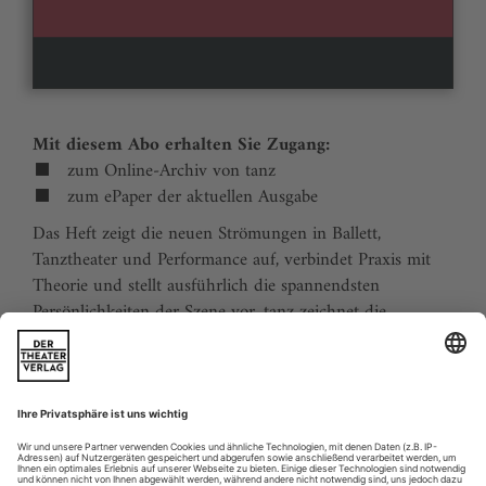
Mit diesem Abo erhalten Sie Zugang:
zum Online-Archiv von tanz
zum ePaper der aktuellen Ausgabe
Das Heft zeigt die neuen Strömungen in Ballett,
Tanztheater und Performance auf, verbindet Praxis mit
Theorie und stellt ausführlich die spannendsten
Persönlichkeiten der Szene vor. tanz zeichnet die
Traditionen der Tanzgeschichte nach und stellt
zukunftsweisende Ideen vor. Der Kalender ermöglicht
Tanzliebhabern ihre Reiseplanung in Europa. Eine
aktuelle Liste von Auditions und Workshops sowie der
Schulindex sind unverzichtbar für Profis und das
tanzbegeisterte Publikum.