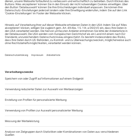
tanz erscheint zwölf mal im Jahr incl. Doppelheft und
Jahrbuch. Sie erhalten Zugang zum Online-Archiv von
tanz und können sowohl das aktuelle ePaper als auch das
ePaper-Archiv über Ihren Account auf www.der-
theaterverlag.de einsehen. Das Abonnement hat eine
Laufzeit von einem Monat und verlängert sich jeweils um
einen weiteren Monat, sofern es nicht vom Kunden auf
der Seite „Mein Konto/Meine Bestellungen“ auf
www.der-theaterverlag.de gekündigt wird. Eine
Kündigung ist jederzeit möglich und tritt mit dem Ende
des erworbenen Bezugszeitraumes automatisch in Kraft.
Aus steuerlichen Gründen abweichende Preise für Käufe
außerhalb Deutschlands (Endpreis vor Auslösen der Bestellung
ersichtlich)
9,99 €