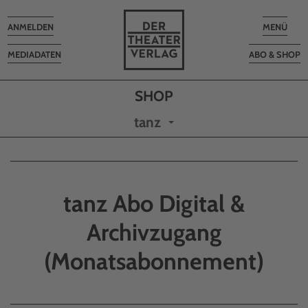
Toggle
Toggle
ANMELDEN
MENÜ
navigation
navigatio
MEDIADATEN
ABO & SHOP
tanz
tanz Abo Digital &
Archivzugang
(Monatsabonnement)