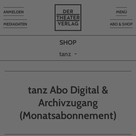
Toggle
Toggle
ANMELDEN
MENÜ
navigation
navigatio
MEDIADATEN
ABO & SHOP
tanz
tanz Abo Digital &
Archivzugang
(Monatsabonnement)