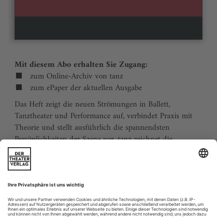
Mit diesem Abo erhalten Sie Zugang:
zum Online-Archiv von tanz
zum ePaper der aktuellen Ausgabe
Das Heft zeigt die neuen Strömungen in Ballett,
Tanztheater und Performance auf, verbindet Praxis mit
Theorie und stellt ausführlich die spannendsten
Persönlichkeiten der Szene vor. tanz zeichnet die
Traditionen der Tanzgeschichte nach und stellt
zukunftsweisende Ideen vor. Der Kalender ermöglicht
Tanzliebhabern ihre Reiseplanung in Europa. Eine
aktuelle Liste von Auditions und Workshops sowie der
Schulindex sind unverzichtbar für Profis und das
tanzbegeisterte Publikum.