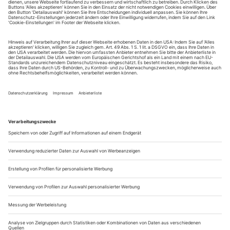
tanz erscheint zwölf mal im Jahr incl. Doppelheft und
Jahrbuch. Sie erhalten Zugang zum Online-Archiv von
tanz und können sowohl das aktuelle ePaper als auch das
ePaper-Archiv über Ihren Account auf www.der-
theaterverlag.de einsehen. Das Abonnement hat eine
Laufzeit von einem Monat und verlängert sich jeweils um
einen weiteren Monat, sofern es nicht vom Kunden auf
der Seite „Mein Konto/Meine Bestellungen“ auf
www.der-theaterverlag.de gekündigt wird. Eine
Kündigung ist jederzeit möglich und tritt mit dem Ende
des erworbenen Bezugszeitraumes automatisch in Kraft.
Aus steuerlichen Gründen abweichende Preise für Käufe
außerhalb Deutschlands (Endpreis vor Auslösen der Bestellung
ersichtlich)
9,99 €