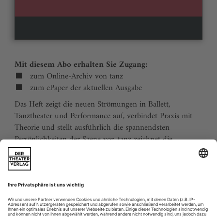
Mit diesem Abo erhalten Sie Zugang:
zum Online-Archiv von tanz
zum ePaper der aktuellen Ausgabe
Das Heft zeigt die neuen Strömungen in Ballett,
Tanztheater und Performance auf, verbindet Praxis mit
Theorie und stellt ausführlich die spannendsten
Persönlichkeiten der Szene vor. tanz zeichnet die
Traditionen der Tanzgeschichte nach und stellt
zukunftsweisende Ideen vor. Der Kalender ermöglicht
Tanzliebhabern ihre Reiseplanung in Europa. Eine
aktuelle Liste von Auditions und Workshops sowie der
Schulindex sind unverzichtbar für Profis und das
tanzbegeisterte Publikum.