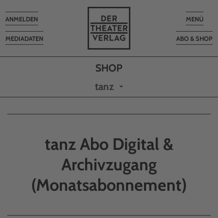
Toggle
Toggle
ANMELDEN
MENÜ
navigation
navigatio
MEDIADATEN
ABO & SHOP
tanz
tanz Abo Digital &
Archivzugang
(Monatsabonnement)