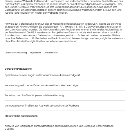
tanz erscheint zwölf mal im Jahr incl. Doppelheft und
Jahrbuch. Sie erhalten Zugang zum Online-Archiv von
tanz und können sowohl das aktuelle ePaper als auch das
ePaper-Archiv über Ihren Account auf www.der-
theaterverlag.de einsehen. Das Abonnement hat eine
Laufzeit von einem Monat und verlängert sich jeweils um
einen weiteren Monat, sofern es nicht vom Kunden auf
der Seite „Mein Konto/Meine Bestellungen“ auf
www.der-theaterverlag.de gekündigt wird. Eine
Kündigung ist jederzeit möglich und tritt mit dem Ende
des erworbenen Bezugszeitraumes automatisch in Kraft.
Aus steuerlichen Gründen abweichende Preise für Käufe
außerhalb Deutschlands (Endpreis vor Auslösen der Bestellung
ersichtlich)
9,99 €