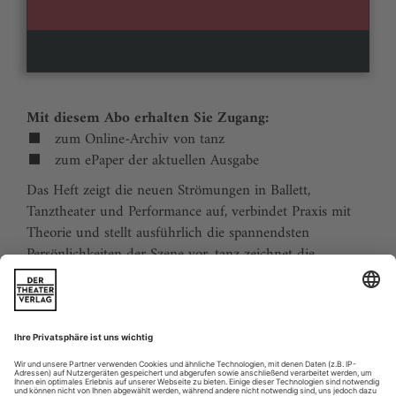
Mit diesem Abo erhalten Sie Zugang:
zum Online-Archiv von tanz
zum ePaper der aktuellen Ausgabe
Das Heft zeigt die neuen Strömungen in Ballett,
Tanztheater und Performance auf, verbindet Praxis mit
Theorie und stellt ausführlich die spannendsten
Persönlichkeiten der Szene vor. tanz zeichnet die
Traditionen der Tanzgeschichte nach und stellt
zukunftsweisende Ideen vor. Der Kalender ermöglicht
Tanzliebhabern ihre Reiseplanung in Europa. Eine
aktuelle Liste von Auditions und Workshops sowie der
Schulindex sind unverzichtbar für Profis und das
tanzbegeisterte Publikum.