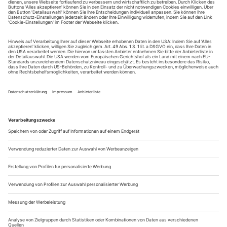
tanz erscheint zwölf mal im Jahr incl. Doppelheft und
Jahrbuch. Sie erhalten Zugang zum Online-Archiv von
tanz und können sowohl das aktuelle ePaper als auch das
ePaper-Archiv über Ihren Account auf www.der-
theaterverlag.de einsehen. Das Abonnement hat eine
Laufzeit von einem Monat und verlängert sich jeweils um
einen weiteren Monat, sofern es nicht vom Kunden auf
der Seite „Mein Konto/Meine Bestellungen“ auf
www.der-theaterverlag.de gekündigt wird. Eine
Kündigung ist jederzeit möglich und tritt mit dem Ende
des erworbenen Bezugszeitraumes automatisch in Kraft.
Aus steuerlichen Gründen abweichende Preise für Käufe
außerhalb Deutschlands (Endpreis vor Auslösen der Bestellung
ersichtlich)
9,99 €