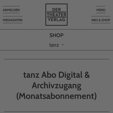
Toggle
Toggle
ANMELDEN
MENÜ
navigation
navigatio
MEDIADATEN
ABO & SHOP
tanz
tanz Abo Digital &
Archivzugang
(Monatsabonnement)