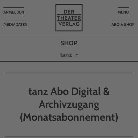
Toggle
Toggle
ANMELDEN
MENÜ
navigation
navigatio
MEDIADATEN
ABO & SHOP
tanz
tanz Abo Digital &
Archivzugang
(Monatsabonnement)