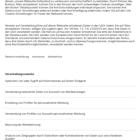
tanz erscheint zwölf mal im Jahr incl. Doppelheft und
Jahrbuch. Sie erhalten Zugang zum Online-Archiv von
tanz und können sowohl das aktuelle ePaper als auch das
ePaper-Archiv über Ihren Account auf www.der-
theaterverlag.de einsehen. Das Abonnement hat eine
Laufzeit von einem Monat und verlängert sich jeweils um
einen weiteren Monat, sofern es nicht vom Kunden auf
der Seite „Mein Konto/Meine Bestellungen“ auf
www.der-theaterverlag.de gekündigt wird. Eine
Kündigung ist jederzeit möglich und tritt mit dem Ende
des erworbenen Bezugszeitraumes automatisch in Kraft.
Aus steuerlichen Gründen abweichende Preise für Käufe
außerhalb Deutschlands (Endpreis vor Auslösen der Bestellung
ersichtlich)
9,99 €