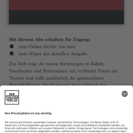
Mit diesem Abo erhalten Sie Zugang:
zum Online-Archiv von tanz
zum ePaper der aktuellen Ausgabe
Das Heft zeigt die neuen Strömungen in Ballett,
Tanztheater und Performance auf, verbindet Praxis mit
Theorie und stellt ausführlich die spannendsten
Persönlichkeiten der Szene vor. tanz zeichnet die
Traditionen der Tanzgeschichte nach und stellt
zukunftsweisende Ideen vor. Der Kalender ermöglicht
Tanzliebhabern ihre Reiseplanung in Europa. Eine
aktuelle Liste von Auditions und Workshops sowie der
Schulindex sind unverzichtbar für Profis und das
tanzbegeisterte Publikum.