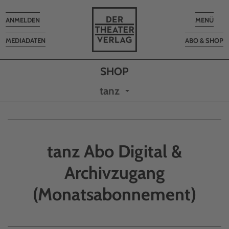
Toggle
Toggle
ANMELDEN
MENÜ
navigation
navigatio
MEDIADATEN
ABO & SHOP
tanz
tanz Abo Digital &
Archivzugang
(Monatsabonnement)