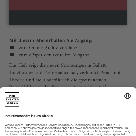
Mit diesem Abo erhalten Sie Zugang:
zum Online-Archiv von tanz
zum ePaper der aktuellen Ausgabe
Das Heft zeigt die neuen Strömungen in Ballett,
Tanztheater und Performance auf, verbindet Praxis mit
Theorie und stellt ausführlich die spannendsten
Persönlichkeiten der Szene vor. tanz zeichnet die
Traditionen der Tanzgeschichte nach und stellt
zukunftsweisende Ideen vor. Der Kalender ermöglicht
Tanzliebhabern ihre Reiseplanung in Europa. Eine
aktuelle Liste von Auditions und Workshops sowie der
Schulindex sind unverzichtbar für Profis und das
tanzbegeisterte Publikum.