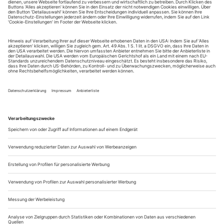
tanz erscheint zwölf mal im Jahr incl. Doppelheft und
Jahrbuch. Sie erhalten Zugang zum Online-Archiv von
tanz und können sowohl das aktuelle ePaper als auch das
ePaper-Archiv über Ihren Account auf www.der-
theaterverlag.de einsehen. Das Abonnement hat eine
Laufzeit von einem Monat und verlängert sich jeweils um
einen weiteren Monat, sofern es nicht vom Kunden auf
der Seite „Mein Konto/Meine Bestellungen“ auf
www.der-theaterverlag.de gekündigt wird. Eine
Kündigung ist jederzeit möglich und tritt mit dem Ende
des erworbenen Bezugszeitraumes automatisch in Kraft.
Aus steuerlichen Gründen abweichende Preise für Käufe
außerhalb Deutschlands (Endpreis vor Auslösen der Bestellung
ersichtlich)
9,99 €