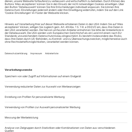
Sie erhalten Zugang zum Online-Archiv von Opernwelt
und können sowohl das aktuelle ePaper als auch das
ePaper-Archiv über Ihren Account auf www.der-
theaterverlag.de einsehen. Zugang zur App auf Anfrage.
Das Abonnement hat eine Laufzeit von einem Monat und
verlängert sich jeweils um einen weiteren Monat, sofern
es nicht vom Kunden auf der Seite „Mein Konto/Meine
Bestellungen“ auf www.der-theaterverlag.de gekündigt
wird. Eine Kündigung ist jederzeit möglich und tritt mit
dem Ende des erworbenen Bezugszeitraumes automatisch
in Kraft.
Aus steuerlichen Gründen abweichende Preise für Käufe
außerhalb Deutschlands (Endpreis vor Auslösen der Bestellung
ersichtlich)
9,99 €