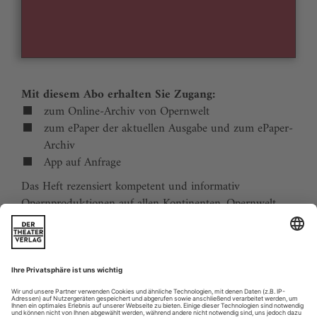
Mit diesem Abo erhalten Sie Zugang:
zum Online-Archiv von Opernwelt
zum ePaper der aktuellen Ausgabe und zum ePaper-
Archiv
App auf Anfrage
Das Heft rezensiert kompetent und informativ
Opernproduktionen auf allen Kontinenten. Opernwelt
zeigt die Welt hinter der Bühne, befragt die Macher und
verfolgt die Kulturpolitik. Große Themenblöcke
behandeln die Geschichte der Oper, bedeutende
Komponisten und die interessantesten Aspekte des
internationalen Musiklebens. Die Premierenvorschau
animiert zu Opernreisen in alle Welt.