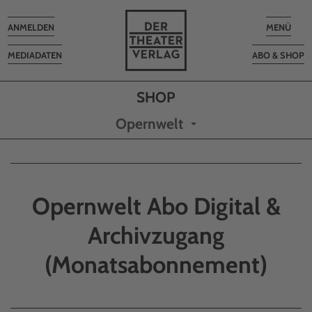
Toggle
Toggle
ANMELDEN
MENÜ
navigation
navigatio
MEDIADATEN
ABO & SHOP
Opernwelt
Opernwelt Abo Digital &
Archivzugang
(Monatsabonnement)