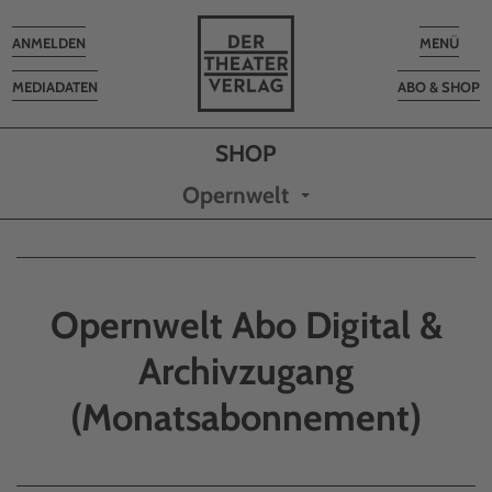
Toggle
Toggle
ANMELDEN
MENÜ
navigation
navigatio
MEDIADATEN
ABO & SHOP
Opernwelt
Opernwelt Abo Digital &
Archivzugang
(Monatsabonnement)