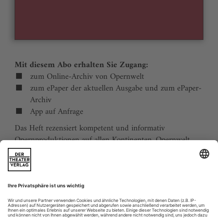
Mit diesem Abo erhalten Sie Zugang:
zum Online-Archiv von Opernwelt
zum ePaper der aktuellen Ausgabe und zum ePaper-
Archiv
App auf Anfrage
Das Heft rezensiert kompetent und informativ
Opernproduktionen auf allen Kontinenten. Opernwelt
zeigt die Welt hinter der Bühne, befragt die Macher und
verfolgt die Kulturpolitik. Große Themenblöcke
behandeln die Geschichte der Oper, bedeutende
Komponisten und die interessantesten Aspekte des
internationalen Musiklebens. Die Premierenvorschau
animiert zu Opernreisen in alle Welt.