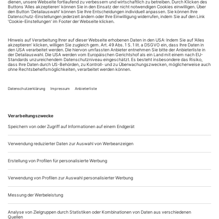
Sie erhalten Zugang zum Online-Archiv von Opernwelt
und können sowohl das aktuelle ePaper als auch das
ePaper-Archiv über Ihren Account auf www.der-
theaterverlag.de einsehen. Zugang zur App auf Anfrage.
Das Abonnement hat eine Laufzeit von einem Monat und
verlängert sich jeweils um einen weiteren Monat, sofern
es nicht vom Kunden auf der Seite „Mein Konto/Meine
Bestellungen“ auf www.der-theaterverlag.de gekündigt
wird. Eine Kündigung ist jederzeit möglich und tritt mit
dem Ende des erworbenen Bezugszeitraumes automatisch
in Kraft.
Aus steuerlichen Gründen abweichende Preise für Käufe
außerhalb Deutschlands (Endpreis vor Auslösen der Bestellung
ersichtlich)
9,99 €