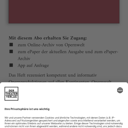
Mit diesem Abo erhalten Sie Zugang:
zum Online-Archiv von Opernwelt
zum ePaper der aktuellen Ausgabe und zum ePaper-
Archiv
App auf Anfrage
Das Heft rezensiert kompetent und informativ
Opernproduktionen auf allen Kontinenten. Opernwelt
zeigt die Welt hinter der Bühne, befragt die Macher und
verfolgt die Kulturpolitik. Große Themenblöcke
behandeln die Geschichte der Oper, bedeutende
Komponisten und die interessantesten Aspekte des
internationalen Musiklebens. Die Premierenvorschau
animiert zu Opernreisen in alle Welt.