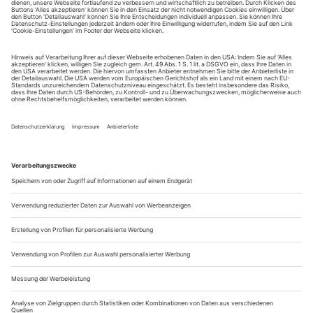
Sie erhalten Zugang zum Online-Archiv von Opernwelt
und können sowohl das aktuelle ePaper als auch das
ePaper-Archiv über Ihren Account auf www.der-
theaterverlag.de einsehen. Zugang zur App auf Anfrage.
Das Abonnement hat eine Laufzeit von einem Monat und
verlängert sich jeweils um einen weiteren Monat, sofern
es nicht vom Kunden auf der Seite „Mein Konto/Meine
Bestellungen“ auf www.der-theaterverlag.de gekündigt
wird. Eine Kündigung ist jederzeit möglich und tritt mit
dem Ende des erworbenen Bezugszeitraumes automatisch
in Kraft.
Aus steuerlichen Gründen abweichende Preise für Käufe
außerhalb Deutschlands (Endpreis vor Auslösen der Bestellung
ersichtlich)
9,99 €