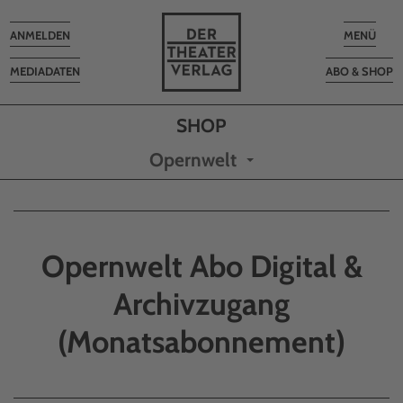
Toggle
Toggle
ANMELDEN
MENÜ
navigation
navigatio
MEDIADATEN
ABO & SHOP
Opernwelt
Opernwelt Abo Digital &
Archivzugang
(Monatsabonnement)