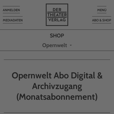
Toggle
Toggle
ANMELDEN
MENÜ
navigation
navigatio
MEDIADATEN
ABO & SHOP
Opernwelt
Opernwelt Abo Digital &
Archivzugang
(Monatsabonnement)