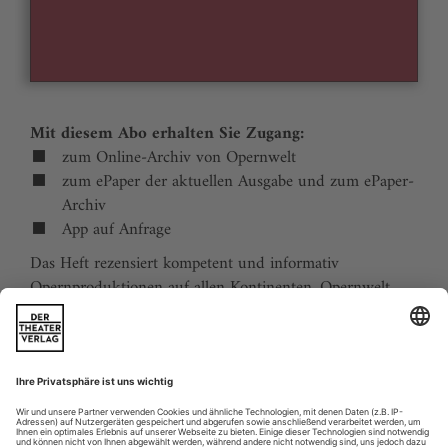
Mit diesem Abo erhalten Sie Zugang:
zum Online-Archiv von Opernwelt
zum ePaper der aktuellen Ausgabe und zum ePaper-
Archiv
App auf Anfrage
Das Heft rezensiert kompetent und informativ
Opernproduktionen auf allen Kontinenten. Opernwelt
zeigt die Welt hinter der Bühne, befragt die Macher und
verfolgt die Kulturpolitik. Große Themenblöcke
behandeln die Geschichte der Oper, bedeutende
Komponisten und die interessantesten Aspekte des
internationalen Musiklebens. Die Premierenvorschau
animiert zu Opernreisen in alle Welt.