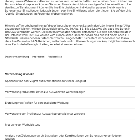
Sie erhalten Zugang zum Online-Archiv von Opernwelt
und können sowohl das aktuelle ePaper als auch das
ePaper-Archiv über Ihren Account auf www.der-
theaterverlag.de einsehen. Zugang zur App auf Anfrage.
Das Abonnement hat eine Laufzeit von einem Monat und
verlängert sich jeweils um einen weiteren Monat, sofern
es nicht vom Kunden auf der Seite „Mein Konto/Meine
Bestellungen“ auf www.der-theaterverlag.de gekündigt
wird. Eine Kündigung ist jederzeit möglich und tritt mit
dem Ende des erworbenen Bezugszeitraumes automatisch
in Kraft.
Aus steuerlichen Gründen abweichende Preise für Käufe
außerhalb Deutschlands (Endpreis vor Auslösen der Bestellung
ersichtlich)
9,99 €