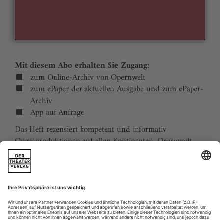
Mit diesem Abo erhalten Sie Zugang:
zum Online-Archiv von Opernwelt
zum ePaper der aktuellen Ausgabe und zum ePaper-
Archiv
App auf Anfrage
Das Heft rezensiert kompetent und informativ
Opernproduktionen auf allen Kontinenten. Opernwelt
zeigt die Welt hinter der Bühne, befragt die Macher und
verfolgt die Kulturpolitik. Große Themenblöcke
behandeln die Geschichte der Oper, bedeutende
Komponisten und die interessantesten Aspekte des
internationalen Musiklebens. Die Premierenvorschau
animiert zu Opernreisen in alle Welt.