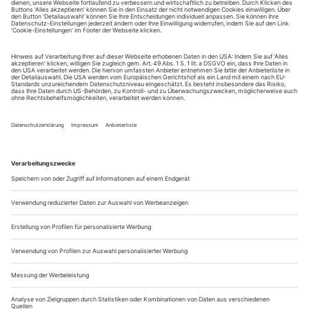
Sie erhalten Zugang zum Online-Archiv von Opernwelt
und können sowohl das aktuelle ePaper als auch das
ePaper-Archiv über Ihren Account auf www.der-
theaterverlag.de einsehen. Zugang zur App auf Anfrage.
Das Abonnement hat eine Laufzeit von einem Monat und
verlängert sich jeweils um einen weiteren Monat, sofern
es nicht vom Kunden auf der Seite „Mein Konto/Meine
Bestellungen“ auf www.der-theaterverlag.de gekündigt
wird. Eine Kündigung ist jederzeit möglich und tritt mit
dem Ende des erworbenen Bezugszeitraumes automatisch
in Kraft.
Aus steuerlichen Gründen abweichende Preise für Käufe
außerhalb Deutschlands (Endpreis vor Auslösen der Bestellung
ersichtlich)
9,99 €