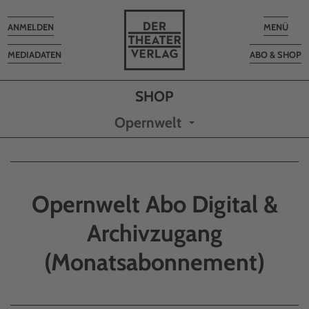
Toggle
Toggle
ANMELDEN
MENÜ
navigation
navigatio
MEDIADATEN
ABO & SHOP
Opernwelt
Opernwelt Abo Digital &
Archivzugang
(Monatsabonnement)