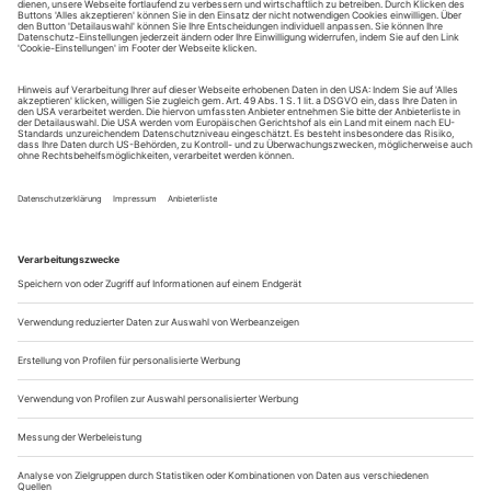
Sie erhalten Zugang zum Online-Archiv von Opernwelt
und können sowohl das aktuelle ePaper als auch das
ePaper-Archiv über Ihren Account auf www.der-
theaterverlag.de einsehen. Zugang zur App auf Anfrage.
Das Abonnement hat eine Laufzeit von einem Monat und
verlängert sich jeweils um einen weiteren Monat, sofern
es nicht vom Kunden auf der Seite „Mein Konto/Meine
Bestellungen“ auf www.der-theaterverlag.de gekündigt
wird. Eine Kündigung ist jederzeit möglich und tritt mit
dem Ende des erworbenen Bezugszeitraumes automatisch
in Kraft.
Aus steuerlichen Gründen abweichende Preise für Käufe
außerhalb Deutschlands (Endpreis vor Auslösen der Bestellung
ersichtlich)
9,99 €