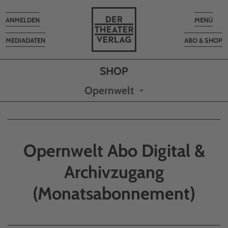
Toggle
Toggle
ANMELDEN
MENÜ
navigation
navigatio
MEDIADATEN
ABO & SHOP
Opernwelt
Opernwelt Abo Digital &
Archivzugang
(Monatsabonnement)