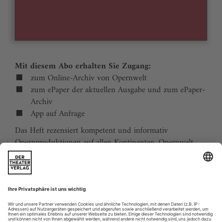
Mit diesem Abo erhalten Sie Zugang:
zum Online-Archiv von Opernwelt
zum ePaper der aktuellen Ausgabe und zum ePaper-
Archiv
App auf Anfrage
Das Heft rezensiert kompetent und informativ
Opernproduktionen auf allen Kontinenten. Opernwelt
zeigt die Welt hinter der Bühne, befragt die Macher und
verfolgt die Kulturpolitik. Große Themenblöcke
behandeln die Geschichte der Oper, bedeutende
Komponisten und die interessantesten Aspekte des
internationalen Musiklebens. Die Premierenvorschau
animiert zu Opernreisen in alle Welt.