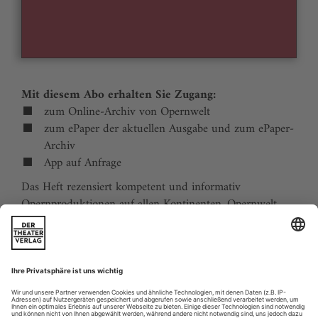
Mit diesem Abo erhalten Sie Zugang:
zum Online-Archiv von Opernwelt
zum ePaper der aktuellen Ausgabe und zum ePaper-
Archiv
App auf Anfrage
Das Heft rezensiert kompetent und informativ
Opernproduktionen auf allen Kontinenten. Opernwelt
zeigt die Welt hinter der Bühne, befragt die Macher und
verfolgt die Kulturpolitik. Große Themenblöcke
behandeln die Geschichte der Oper, bedeutende
Komponisten und die interessantesten Aspekte des
internationalen Musiklebens. Die Premierenvorschau
animiert zu Opernreisen in alle Welt.