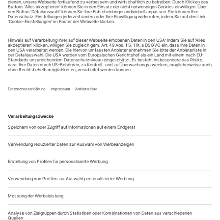
Sie erhalten Zugang zum Online-Archiv von Opernwelt
und können sowohl das aktuelle ePaper als auch das
ePaper-Archiv über Ihren Account auf www.der-
theaterverlag.de einsehen. Zugang zur App auf Anfrage.
Das Abonnement hat eine Laufzeit von einem Monat und
verlängert sich jeweils um einen weiteren Monat, sofern
es nicht vom Kunden auf der Seite „Mein Konto/Meine
Bestellungen“ auf www.der-theaterverlag.de gekündigt
wird. Eine Kündigung ist jederzeit möglich und tritt mit
dem Ende des erworbenen Bezugszeitraumes automatisch
in Kraft.
Aus steuerlichen Gründen abweichende Preise für Käufe
außerhalb Deutschlands (Endpreis vor Auslösen der Bestellung
ersichtlich)
9,99 €