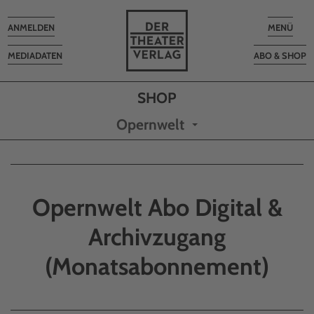
Toggle
Toggle
ANMELDEN
MENÜ
navigation
navigatio
MEDIADATEN
ABO & SHOP
Opernwelt
Opernwelt Abo Digital &
Archivzugang
(Monatsabonnement)