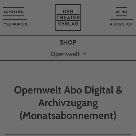
Toggle
Toggle
ANMELDEN
MENÜ
navigation
navigatio
MEDIADATEN
ABO & SHOP
Opernwelt
Opernwelt Abo Digital &
Archivzugang
(Monatsabonnement)