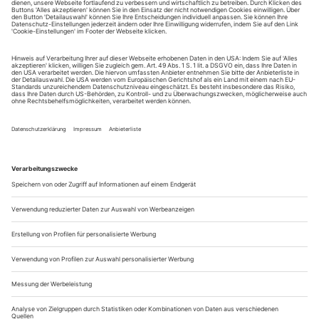
Sie erhalten Zugang zum Online-Archiv von Opernwelt
und können sowohl das aktuelle ePaper als auch das
ePaper-Archiv über Ihren Account auf www.der-
theaterverlag.de einsehen. Zugang zur App auf Anfrage.
Das Abonnement hat eine Laufzeit von einem Monat und
verlängert sich jeweils um einen weiteren Monat, sofern
es nicht vom Kunden auf der Seite „Mein Konto/Meine
Bestellungen“ auf www.der-theaterverlag.de gekündigt
wird. Eine Kündigung ist jederzeit möglich und tritt mit
dem Ende des erworbenen Bezugszeitraumes automatisch
in Kraft.
Aus steuerlichen Gründen abweichende Preise für Käufe
außerhalb Deutschlands (Endpreis vor Auslösen der Bestellung
ersichtlich)
9,99 €