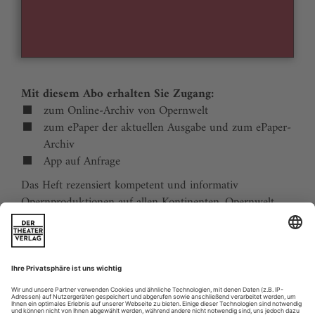
Mit diesem Abo erhalten Sie Zugang:
zum Online-Archiv von Opernwelt
zum ePaper der aktuellen Ausgabe und zum ePaper-
Archiv
App auf Anfrage
Das Heft rezensiert kompetent und informativ
Opernproduktionen auf allen Kontinenten. Opernwelt
zeigt die Welt hinter der Bühne, befragt die Macher und
verfolgt die Kulturpolitik. Große Themenblöcke
behandeln die Geschichte der Oper, bedeutende
Komponisten und die interessantesten Aspekte des
internationalen Musiklebens. Die Premierenvorschau
animiert zu Opernreisen in alle Welt.