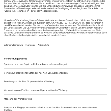
Sie erhalten Zugang zum Online-Archiv von Opernwelt
und können sowohl das aktuelle ePaper als auch das
ePaper-Archiv über Ihren Account auf www.der-
theaterverlag.de einsehen. Zugang zur App auf Anfrage.
Das Abonnement hat eine Laufzeit von einem Monat und
verlängert sich jeweils um einen weiteren Monat, sofern
es nicht vom Kunden auf der Seite „Mein Konto/Meine
Bestellungen“ auf www.der-theaterverlag.de gekündigt
wird. Eine Kündigung ist jederzeit möglich und tritt mit
dem Ende des erworbenen Bezugszeitraumes automatisch
in Kraft.
Aus steuerlichen Gründen abweichende Preise für Käufe
außerhalb Deutschlands (Endpreis vor Auslösen der Bestellung
ersichtlich)
9,99 €