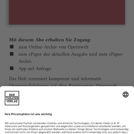
Mit diesem Abo erhalten Sie Zugang:
zum Online-Archiv von Opernwelt
zum ePaper der aktuellen Ausgabe und zum ePaper-
Archiv
App auf Anfrage
Das Heft rezensiert kompetent und informativ
Opernproduktionen auf allen Kontinenten. Opernwelt
zeigt die Welt hinter der Bühne, befragt die Macher und
verfolgt die Kulturpolitik. Große Themenblöcke
behandeln die Geschichte der Oper, bedeutende
Komponisten und die interessantesten Aspekte des
internationalen Musiklebens. Die Premierenvorschau
animiert zu Opernreisen in alle Welt.