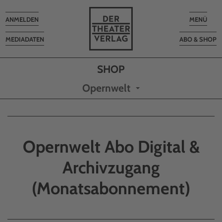
Toggle
Toggle
ANMELDEN
MENÜ
navigation
navigatio
MEDIADATEN
ABO & SHOP
Opernwelt
Opernwelt Abo Digital &
Archivzugang
(Monatsabonnement)