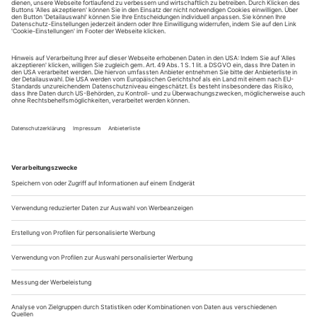
Sie erhalten Zugang zum Online-Archiv von Opernwelt
und können sowohl das aktuelle ePaper als auch das
ePaper-Archiv über Ihren Account auf www.der-
theaterverlag.de einsehen. Zugang zur App auf Anfrage.
Das Abonnement hat eine Laufzeit von einem Monat und
verlängert sich jeweils um einen weiteren Monat, sofern
es nicht vom Kunden auf der Seite „Mein Konto/Meine
Bestellungen“ auf www.der-theaterverlag.de gekündigt
wird. Eine Kündigung ist jederzeit möglich und tritt mit
dem Ende des erworbenen Bezugszeitraumes automatisch
in Kraft.
Aus steuerlichen Gründen abweichende Preise für Käufe
außerhalb Deutschlands (Endpreis vor Auslösen der Bestellung
ersichtlich)
9,99 €