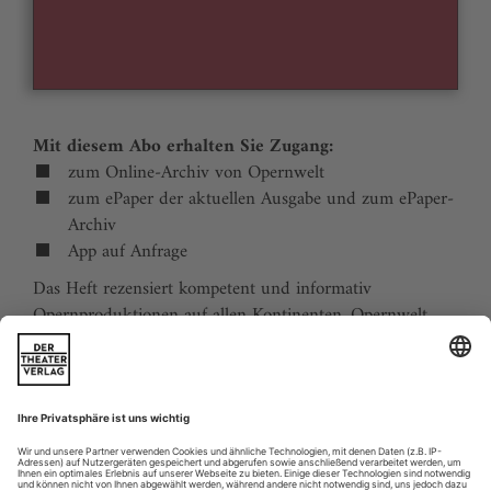
Mit diesem Abo erhalten Sie Zugang:
zum Online-Archiv von Opernwelt
zum ePaper der aktuellen Ausgabe und zum ePaper-
Archiv
App auf Anfrage
Das Heft rezensiert kompetent und informativ
Opernproduktionen auf allen Kontinenten. Opernwelt
zeigt die Welt hinter der Bühne, befragt die Macher und
verfolgt die Kulturpolitik. Große Themenblöcke
behandeln die Geschichte der Oper, bedeutende
Komponisten und die interessantesten Aspekte des
internationalen Musiklebens. Die Premierenvorschau
animiert zu Opernreisen in alle Welt.