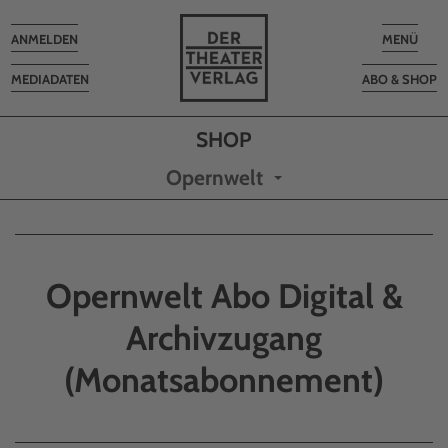
Toggle
Toggle
ANMELDEN
MENÜ
navigation
navigatio
MEDIADATEN
ABO & SHOP
Opernwelt
Opernwelt Abo Digital &
Archivzugang
(Monatsabonnement)