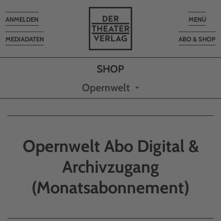
Toggle
Toggle
ANMELDEN
MENÜ
navigation
navigatio
MEDIADATEN
ABO & SHOP
Opernwelt
Opernwelt Abo Digital &
Archivzugang
(Monatsabonnement)