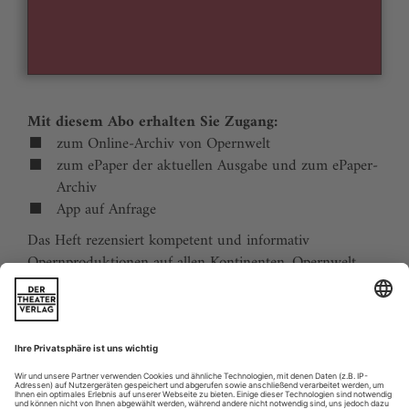
Mit diesem Abo erhalten Sie Zugang:
zum Online-Archiv von Opernwelt
zum ePaper der aktuellen Ausgabe und zum ePaper-
Archiv
App auf Anfrage
Das Heft rezensiert kompetent und informativ
Opernproduktionen auf allen Kontinenten. Opernwelt
zeigt die Welt hinter der Bühne, befragt die Macher und
verfolgt die Kulturpolitik. Große Themenblöcke
behandeln die Geschichte der Oper, bedeutende
Komponisten und die interessantesten Aspekte des
internationalen Musiklebens. Die Premierenvorschau
animiert zu Opernreisen in alle Welt.