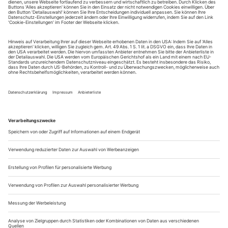
Sie erhalten Zugang zum Online-Archiv von Opernwelt
und können sowohl das aktuelle ePaper als auch das
ePaper-Archiv über Ihren Account auf www.der-
theaterverlag.de einsehen. Zugang zur App auf Anfrage.
Das Abonnement hat eine Laufzeit von einem Monat und
verlängert sich jeweils um einen weiteren Monat, sofern
es nicht vom Kunden auf der Seite „Mein Konto/Meine
Bestellungen“ auf www.der-theaterverlag.de gekündigt
wird. Eine Kündigung ist jederzeit möglich und tritt mit
dem Ende des erworbenen Bezugszeitraumes automatisch
in Kraft.
Aus steuerlichen Gründen abweichende Preise für Käufe
außerhalb Deutschlands (Endpreis vor Auslösen der Bestellung
ersichtlich)
9,99 €