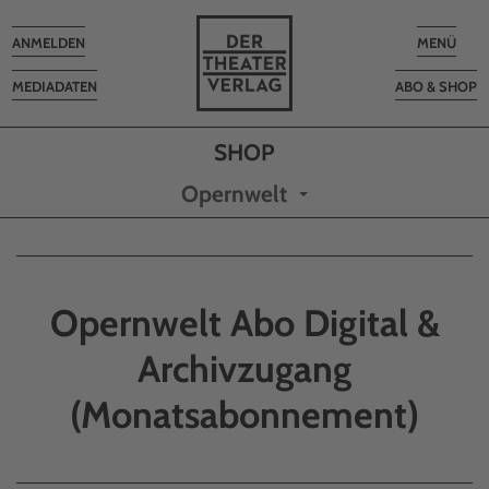
Toggle
Toggle
ANMELDEN
MENÜ
navigation
navigatio
MEDIADATEN
ABO & SHOP
Opernwelt
Opernwelt Abo Digital &
Archivzugang
(Monatsabonnement)