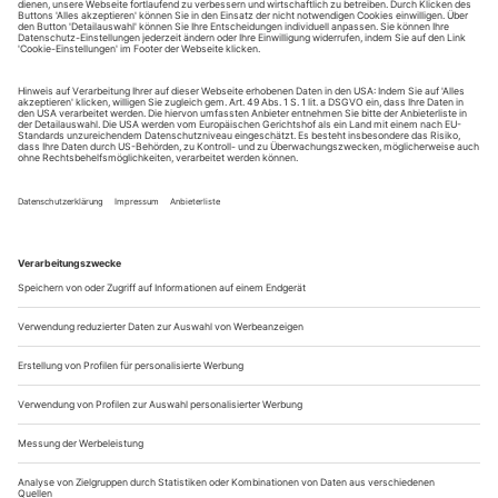
Sie erhalten Zugang zum Online-Archiv von Opernwelt
und können sowohl das aktuelle ePaper als auch das
ePaper-Archiv über Ihren Account auf www.der-
theaterverlag.de einsehen. Zugang zur App auf Anfrage.
Das Abonnement hat eine Laufzeit von einem Monat und
verlängert sich jeweils um einen weiteren Monat, sofern
es nicht vom Kunden auf der Seite „Mein Konto/Meine
Bestellungen“ auf www.der-theaterverlag.de gekündigt
wird. Eine Kündigung ist jederzeit möglich und tritt mit
dem Ende des erworbenen Bezugszeitraumes automatisch
in Kraft.
Aus steuerlichen Gründen abweichende Preise für Käufe
außerhalb Deutschlands (Endpreis vor Auslösen der Bestellung
ersichtlich)
9,99 €