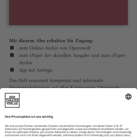
Mit diesem Abo erhalten Sie Zugang:
zum Online-Archiv von Opernwelt
zum ePaper der aktuellen Ausgabe und zum ePaper-
Archiv
App auf Anfrage
Das Heft rezensiert kompetent und informativ
Opernproduktionen auf allen Kontinenten. Opernwelt
zeigt die Welt hinter der Bühne, befragt die Macher und
verfolgt die Kulturpolitik. Große Themenblöcke
behandeln die Geschichte der Oper, bedeutende
Komponisten und die interessantesten Aspekte des
internationalen Musiklebens. Die Premierenvorschau
animiert zu Opernreisen in alle Welt.