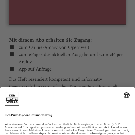
Mit diesem Abo erhalten Sie Zugang:
zum Online-Archiv von Opernwelt
zum ePaper der aktuellen Ausgabe und zum ePaper-
Archiv
App auf Anfrage
Das Heft rezensiert kompetent und informativ
Opernproduktionen auf allen Kontinenten. Opernwelt
zeigt die Welt hinter der Bühne, befragt die Macher und
verfolgt die Kulturpolitik. Große Themenblöcke
behandeln die Geschichte der Oper, bedeutende
Komponisten und die interessantesten Aspekte des
internationalen Musiklebens. Die Premierenvorschau
animiert zu Opernreisen in alle Welt.