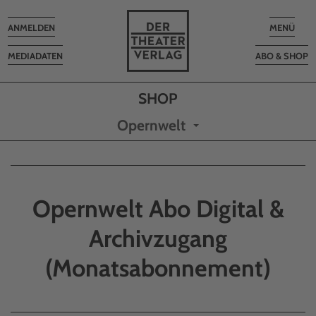
Toggle
Toggle
ANMELDEN
MENÜ
navigation
navigatio
MEDIADATEN
ABO & SHOP
Opernwelt
Opernwelt Abo Digital &
Archivzugang
(Monatsabonnement)