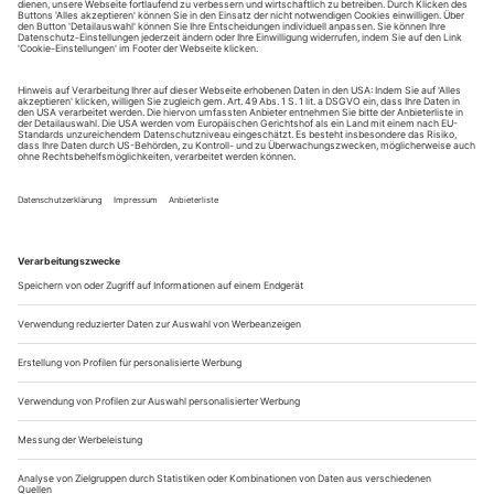
Sie erhalten Zugang zum Online-Archiv von Opernwelt
und können sowohl das aktuelle ePaper als auch das
ePaper-Archiv über Ihren Account auf www.der-
theaterverlag.de einsehen. Zugang zur App auf Anfrage.
Das Abonnement hat eine Laufzeit von einem Monat und
verlängert sich jeweils um einen weiteren Monat, sofern
es nicht vom Kunden auf der Seite „Mein Konto/Meine
Bestellungen“ auf www.der-theaterverlag.de gekündigt
wird. Eine Kündigung ist jederzeit möglich und tritt mit
dem Ende des erworbenen Bezugszeitraumes automatisch
in Kraft.
Aus steuerlichen Gründen abweichende Preise für Käufe
außerhalb Deutschlands (Endpreis vor Auslösen der Bestellung
ersichtlich)
9,99 €