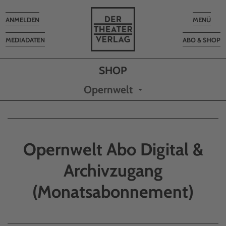
Toggle
Toggle
ANMELDEN
MENÜ
navigation
navigatio
MEDIADATEN
ABO & SHOP
Opernwelt
Opernwelt Abo Digital &
Archivzugang
(Monatsabonnement)