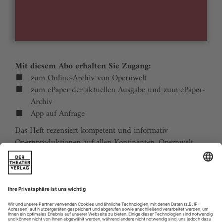
Mit diesem Abo erhalten Sie Zugang:
zum Online-Archiv von Opernwelt
zum ePaper der aktuellen Ausgabe und zum ePaper-
Archiv
App auf Anfrage
Das Heft rezensiert kompetent und informativ
Opernproduktionen auf allen Kontinenten. Opernwelt
zeigt die Welt hinter der Bühne, befragt die Macher und
verfolgt die Kulturpolitik. Große Themenblöcke
behandeln die Geschichte der Oper, bedeutende
Komponisten und die interessantesten Aspekte des
internationalen Musiklebens. Die Premierenvorschau
animiert zu Opernreisen in alle Welt.