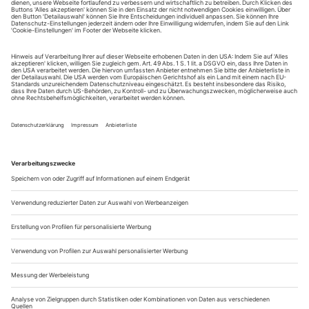
Sie erhalten Zugang zum Online-Archiv von Opernwelt
und können sowohl das aktuelle ePaper als auch das
ePaper-Archiv über Ihren Account auf www.der-
theaterverlag.de einsehen. Zugang zur App auf Anfrage.
Das Abonnement hat eine Laufzeit von einem Monat und
verlängert sich jeweils um einen weiteren Monat, sofern
es nicht vom Kunden auf der Seite „Mein Konto/Meine
Bestellungen“ auf www.der-theaterverlag.de gekündigt
wird. Eine Kündigung ist jederzeit möglich und tritt mit
dem Ende des erworbenen Bezugszeitraumes automatisch
in Kraft.
Aus steuerlichen Gründen abweichende Preise für Käufe
außerhalb Deutschlands (Endpreis vor Auslösen der Bestellung
ersichtlich)
9,99 €