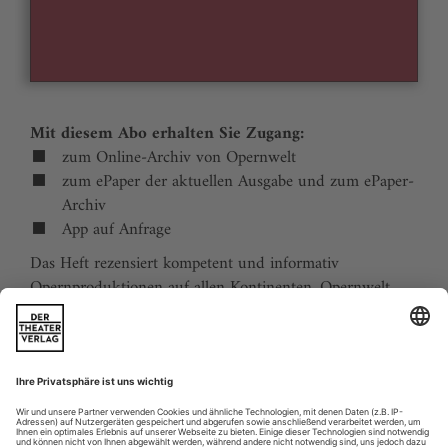
Mit diesem Abo erhalten Sie Zugang:
zum Online-Archiv von Opernwelt
zum ePaper der aktuellen Ausgabe und zum ePaper-
Archiv
App auf Anfrage
Das Heft rezensiert kompetent und informativ
Opernproduktionen auf allen Kontinenten. Opernwelt
zeigt die Welt hinter der Bühne, befragt die Macher und
verfolgt die Kulturpolitik. Große Themenblöcke
behandeln die Geschichte der Oper, bedeutende
Komponisten und die interessantesten Aspekte des
internationalen Musiklebens. Die Premierenvorschau
animiert zu Opernreisen in alle Welt.