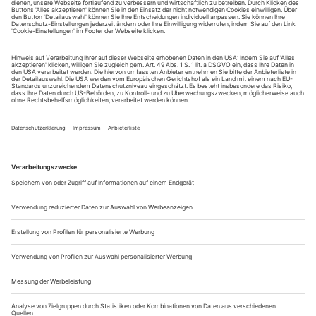
Sie erhalten Zugang zum Online-Archiv von Opernwelt
und können sowohl das aktuelle ePaper als auch das
ePaper-Archiv über Ihren Account auf www.der-
theaterverlag.de einsehen. Zugang zur App auf Anfrage.
Das Abonnement hat eine Laufzeit von einem Monat und
verlängert sich jeweils um einen weiteren Monat, sofern
es nicht vom Kunden auf der Seite „Mein Konto/Meine
Bestellungen“ auf www.der-theaterverlag.de gekündigt
wird. Eine Kündigung ist jederzeit möglich und tritt mit
dem Ende des erworbenen Bezugszeitraumes automatisch
in Kraft.
Aus steuerlichen Gründen abweichende Preise für Käufe
außerhalb Deutschlands (Endpreis vor Auslösen der Bestellung
ersichtlich)
9,99 €