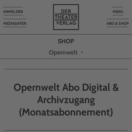
Toggle
Toggle
ANMELDEN
MENÜ
navigation
navigatio
MEDIADATEN
ABO & SHOP
Opernwelt
Opernwelt Abo Digital &
Archivzugang
(Monatsabonnement)