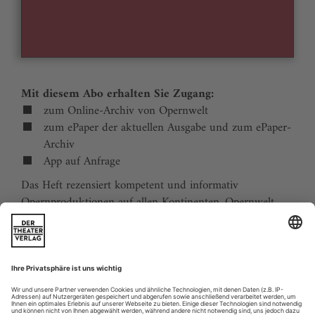
Mit diesem Abo erhalten Sie Zugang:
zum Online-Archiv von Opernwelt
zum ePaper der aktuellen Ausgabe und zum ePaper-
Archiv
App auf Anfrage
Das Heft rezensiert kompetent und informativ
Opernproduktionen auf allen Kontinenten. Opernwelt
zeigt die Welt hinter der Bühne, befragt die Macher und
verfolgt die Kulturpolitik. Große Themenblöcke
behandeln die Geschichte der Oper, bedeutende
Komponisten und die interessantesten Aspekte des
internationalen Musiklebens. Die Premierenvorschau
animiert zu Opernreisen in alle Welt.