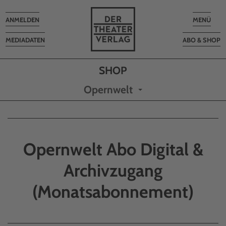
Toggle
Toggle
ANMELDEN
MENÜ
navigation
navigatio
MEDIADATEN
ABO & SHOP
Opernwelt
Opernwelt Abo Digital &
Archivzugang
(Monatsabonnement)