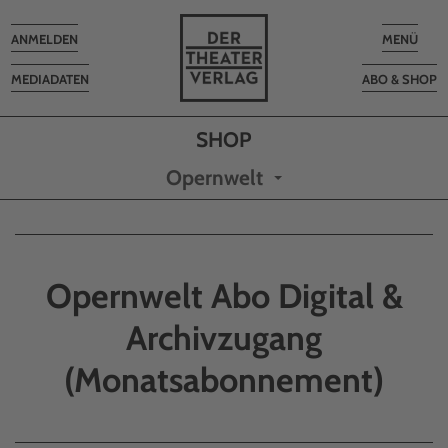
Toggle
Toggle
ANMELDEN
MENÜ
navigation
navigatio
MEDIADATEN
ABO & SHOP
Opernwelt
Opernwelt Abo Digital &
Archivzugang
(Monatsabonnement)