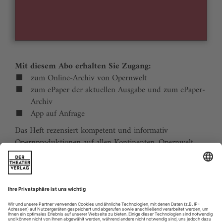
Mit diesem Abo erhalten Sie Zugang:
zum Online-Archiv von Opernwelt
zum ePaper der aktuellen Ausgabe und zum ePaper-
Archiv
App auf Anfrage
Das Heft rezensiert kompetent und informativ
Opernproduktionen auf allen Kontinenten. Opernwelt
zeigt die Welt hinter der Bühne, befragt die Macher und
verfolgt die Kulturpolitik. Große Themenblöcke
behandeln die Geschichte der Oper, bedeutende
Komponisten und die interessantesten Aspekte des
internationalen Musiklebens. Die Premierenvorschau
animiert zu Opernreisen in alle Welt.