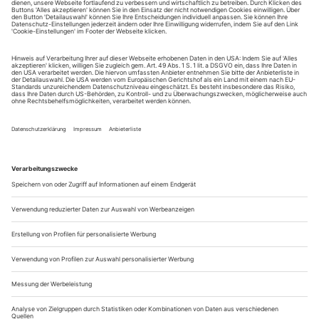
Sie erhalten Zugang zum Online-Archiv von Opernwelt
und können sowohl das aktuelle ePaper als auch das
ePaper-Archiv über Ihren Account auf www.der-
theaterverlag.de einsehen. Zugang zur App auf Anfrage.
Das Abonnement hat eine Laufzeit von einem Monat und
verlängert sich jeweils um einen weiteren Monat, sofern
es nicht vom Kunden auf der Seite „Mein Konto/Meine
Bestellungen“ auf www.der-theaterverlag.de gekündigt
wird. Eine Kündigung ist jederzeit möglich und tritt mit
dem Ende des erworbenen Bezugszeitraumes automatisch
in Kraft.
Aus steuerlichen Gründen abweichende Preise für Käufe
außerhalb Deutschlands (Endpreis vor Auslösen der Bestellung
ersichtlich)
9,99 €